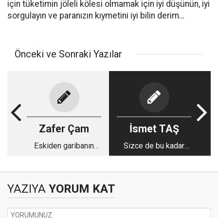
için tüketimin jöleli kölesi olmamak için iyi düşünün, iyi
sorgulayın ve paranızın kıymetini iyi bilin derim…
Önceki ve Sonraki Yazılar
Zafer Çam
İsmet TAŞ
Eskiden garibanın
Sizce de bu kadar
karnı çorbayla
“yüzsüzlük” fazla
doyardı…
değil mi?
YAZIYA
YORUM KAT