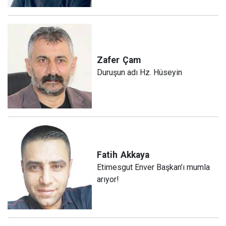
Zafer
Çam
Duruşun adı Hz. Hüseyin
Fatih
Akkaya
Etimesgut Enver Başkan’ı mumla
arıyor!