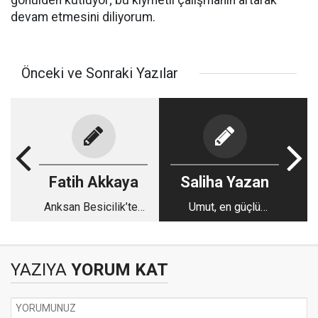
gönülden kutluyor; bu kıymetli çalışmanın artarak
devam etmesini diliyorum.
Önceki ve Sonraki Yazılar
Fatih Akkaya
Saliha Yazan
Anksan Besicilik’ten
Umut, en güçlü
açıklama
tedavidir
YAZIYA
YORUM KAT