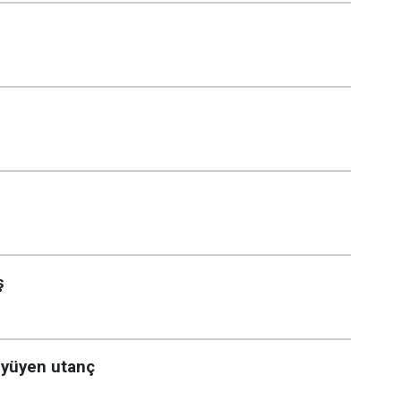
ş
üyüyen utanç