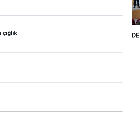
 çığlık
DE