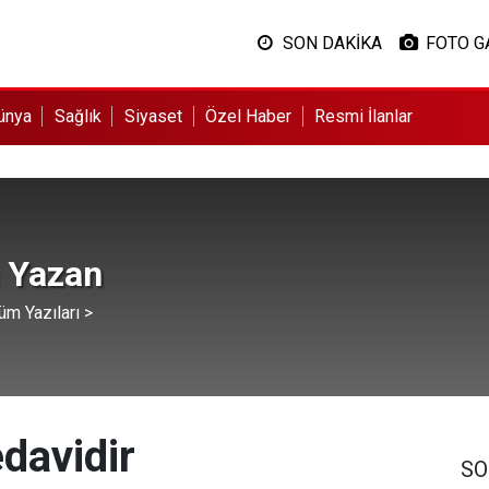
SON DAKİKA
FOTO G
ünya
Sağlık
Siyaset
Özel Haber
Resmi İlanlar
a Yazan
üm Yazıları >
davidir
SO