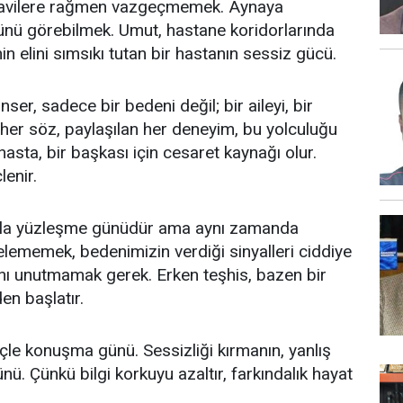
tedavilere rağmen vazgeçmemek. Aynaya
 günü görebilmek. Umut, hastane koridorlarında
in elini sımsıkı tutan bir hastanın sessiz gücü.
er, sadece bir bedeni değil; bir aileyi, bir
an her söz, paylaşılan her deneyim, bu yolculuğu
r hasta, bir başkası için cesaret kaynağı olur.
lenir.
rla yüzleşme günüdür ama aynı zamanda
elememek, bedenimizin verdiği sinyalleri ciddiye
ını unutmamak gerek. Erken teşhis, bazen bir
n başlatır.
inçle konuşma günü. Sessizliği kırmanın, yanlış
nü. Çünkü bilgi korkuyu azaltır, farkındalık hayat