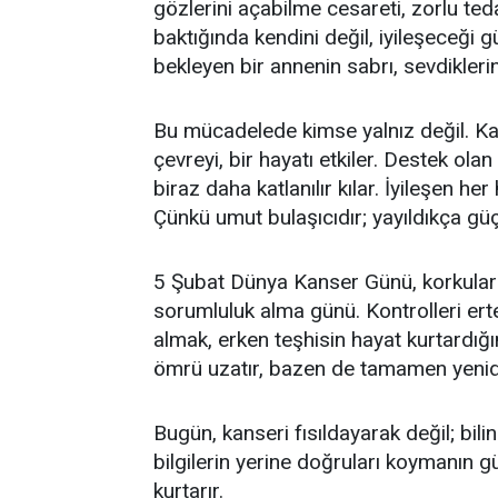
gözlerini açabilme cesareti, zorlu 
baktığında kendini değil, iyileşeceği
bekleyen bir annenin sabrı, sevdiklerin
Bu mücadelede kimse yalnız değil. Kans
çevreyi, bir hayatı etkiler. Destek ol
biraz daha katlanılır kılar. İyileşen he
Çünkü umut bulaşıcıdır; yayıldıkça güç
5 Şubat Dünya Kanser Günü, korkula
sorumluluk alma günü. Kontrolleri ert
almak, erken teşhisin hayat kurtardığ
ömrü uzatır, bazen de tamamen yenide
Bugün, kanseri fısıldayarak değil; bil
bilgilerin yerine doğruları koymanın gü
kurtarır.