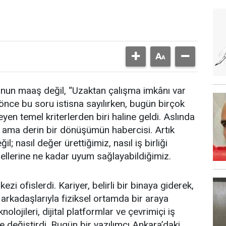
unun maaş değil, “Uzaktan çalışma imkânı var
 önce bu soru istisna sayılırken, bugün birçok
eyen temel kriterlerden biri haline geldi. Aslında
 ama derin bir dönüşümün habercisi. Artık
; nasıl değer ürettiğimiz, nasıl iş birliği
lerine ne kadar uyum sağlayabildiğimiz.
zi ofislerdi. Kariyer, belirli bir binaya giderek,
p arkadaşlarıyla fiziksel ortamda bir araya
olojileri, dijital platformlar ve çevrimiçi iş
e değiştirdi. Bugün bir yazılımcı Ankara’daki