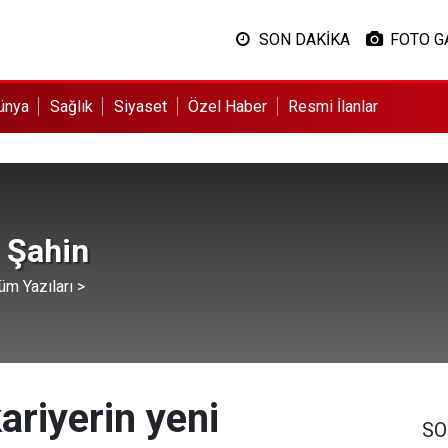
SON DAKİKA
FOTO G
ünya
Sağlık
Siyaset
Özel Haber
Resmi İlanlar
 Şahin
üm Yazıları >
kariyerin yeni
SO