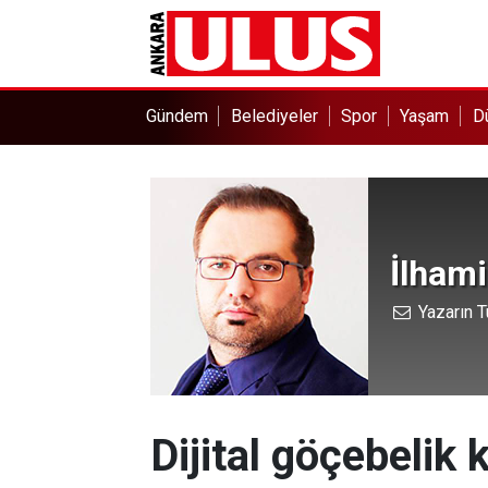
Gündem
Belediyeler
Spor
Yaşam
D
İlhami
Yazarın T
Dijital göçebelik 