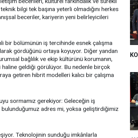
tişim becerileri, kültürel farkındalık ve sürekli
 teknik bilgi tek başına yeterli olmadığını herkes
ışsal beceriler, kariyerin yeni belirleyicileri
emli bir bölümünün iş tercihinde esnek çalışma
i olarak gördüğünü ortaya koyuyor. Diğer yandan
KO
rumsal bağlılık ve ekip kültürünü korumanın,
isi haline geldiği görülüyor. Bu nedenle birçok
raya getiren hibrit modelleri kalıcı bir çalışma
yu sormamız gerekiyor: Geleceğin iş
ey bulunduğumuz adres mi, yoksa geliştirdiğimiz
şiyor. Teknolojinin sunduğu imkânlarla