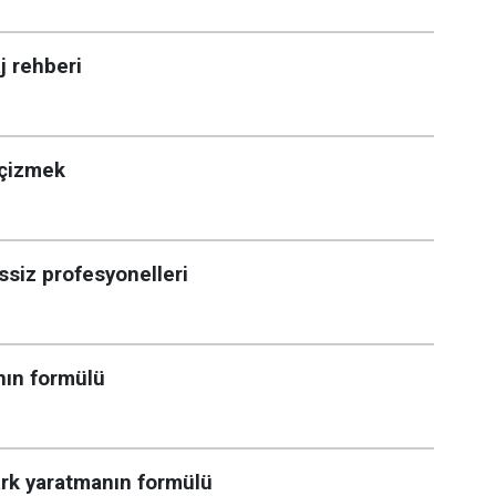
j rehberi
 çizmek
ssiz profesyonelleri
nın formülü
ark yaratmanın formülü