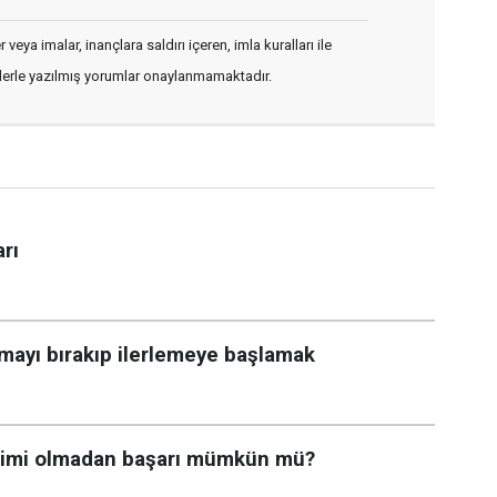
veya imalar, inançlara saldırı içeren, imla kuralları ile
flerle yazılmış yorumlar onaylanmamaktadır.
rı
şmayı bırakıp ilerlemeye başlamak
önetimi olmadan başarı mümkün mü?