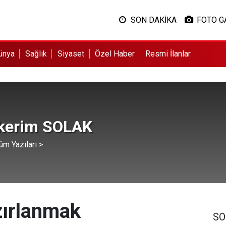
SON DAKİKA
FOTO G
ünya
Sağlık
Siyaset
Özel Haber
Resmi İlanlar
kerim SOLAK
üm Yazıları >
zırlanmak
SO