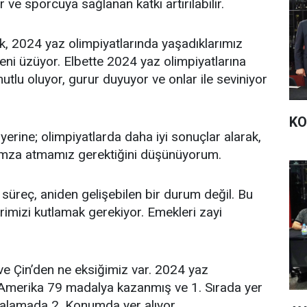
por ve sporcuya sağlanan katkı artırılabilir.
k, 2024 yaz olimpiyatlarında yaşadıklarımız
eni üzüyor. Elbette 2024 yaz olimpiyatlarına
tlu oluyor, gurur duyuyor ve onlar ile seviniyor
KO
rine; olimpiyatlarda daha iyi sonuçlar alarak,
 imza atmamız gerektiğini düşünüyorum.
 süreç, aniden gelişebilen bir durum değil. Bu
mizi kutlamak gerekiyor. Emekleri zayi
ve Çin’den ne eksiğimiz var. 2024 yaz
 Amerika 79 madalya kazanmış ve 1. Sırada yer
ıralamada 2. Konumda yer alıyor.