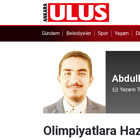
Gündem
Belediyeler
Spor
Yaşam
D
Abdul
Yazarın T
Olimpiyatlara Ha