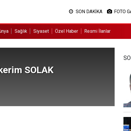
SON DAKİKA
FOTO G
ünya
Sağlık
Siyaset
Özel Haber
Resmi İlanlar
SO
kerim SOLAK