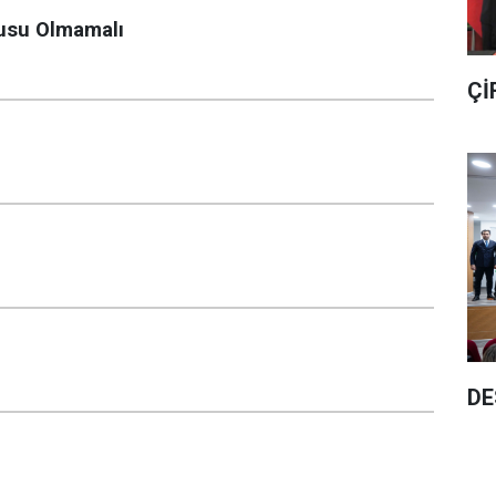
nusu Olmamalı
Çİ
DE