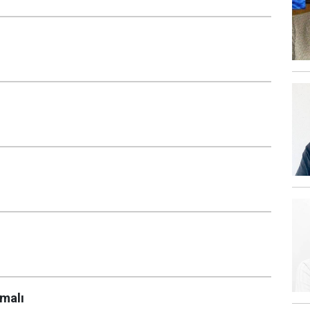
lmalı