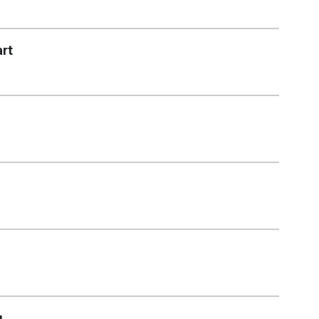
rt
i
ı