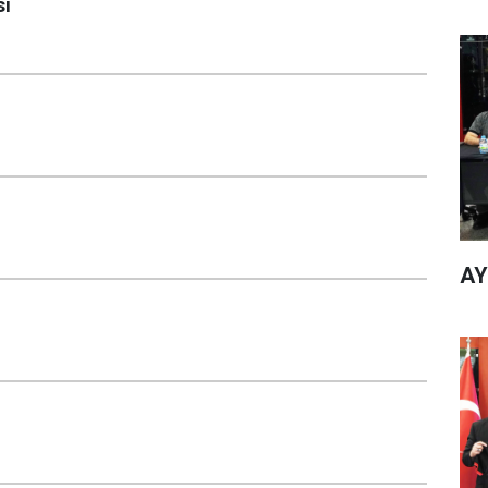
sı
AY