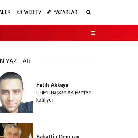
ALERİ
WEB TV
YAZARLAR
N YAZILAR
Fatih
Akkaya
CHP’li Başkan AK Parti’ye
katılıyor
Bahattin
Demiray