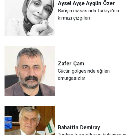
Aysel Ayşe Aygün
Özer
Barışın masasında Türkiye’nin
kırmızı çizgileri
Zafer
Çam
Gücün gölgesinde eğilen
omurgasızlar
Bahattin
Demiray
Toplum teröristlerine bulaşmayın