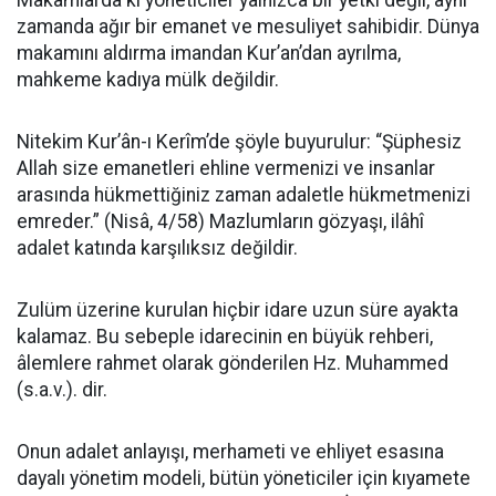
Makamlarda ki yöneticiler yalnızca bir yetki değil, aynı
zamanda ağır bir emanet ve mesuliyet sahibidir. Dünya
makamını aldırma imandan Kur’an’dan ayrılma,
mahkeme kadıya mülk değildir.
Nitekim Kur’ân-ı Kerîm’de şöyle buyurulur: “Şüphesiz
Allah size emanetleri ehline vermenizi ve insanlar
arasında hükmettiğiniz zaman adaletle hükmetmenizi
emreder.” (Nisâ, 4/58) Mazlumların gözyaşı, ilâhî
adalet katında karşılıksız değildir.
Zulüm üzerine kurulan hiçbir idare uzun süre ayakta
kalamaz. Bu sebeple idarecinin en büyük rehberi,
âlemlere rahmet olarak gönderilen Hz. Muhammed
(s.a.v.). dir.
Onun adalet anlayışı, merhameti ve ehliyet esasına
dayalı yönetim modeli, bütün yöneticiler için kıyamete