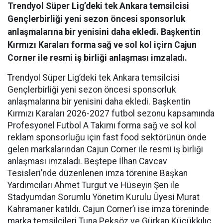
Trendyol Süper Lig’deki tek Ankara temsilcisi
Gençlerbirliği yeni sezon öncesi sponsorluk
anlaşmalarına bir yenisini daha ekledi. Başkentin
Kırmızı Karaları forma sağ ve sol kol içirn Cajun
Corner ile resmi iş birliği anlaşması imzaladı.
Trendyol Süper Lig’deki tek Ankara temsilcisi
Gençlerbirliği yeni sezon öncesi sponsorluk
anlaşmalarına bir yenisini daha ekledi. Başkentin
Kırmızı Karaları 2026-2027 futbol sezonu kapsamında
Profesyonel Futbol A Takımı forma sağ ve sol kol
reklam sponsorluğu için fast food sektörünün önde
gelen markalarından Cajun Corner ile resmi iş birliği
anlaşması imzaladı. Beştepe İlhan Cavcav
Tesisleri’nde düzenlenen imza törenine Başkan
Yardımcıları Ahmet Turgut ve Hüseyin Şen ile
Stadyumdan Sorumlu Yönetim Kurulu Üyesi Murat
Kahramaner katıldı. Cajun Corner’ı ise imza töreninde
marka temsilcileri Tuna Peksöz ve Gürkan Küçükkılıç