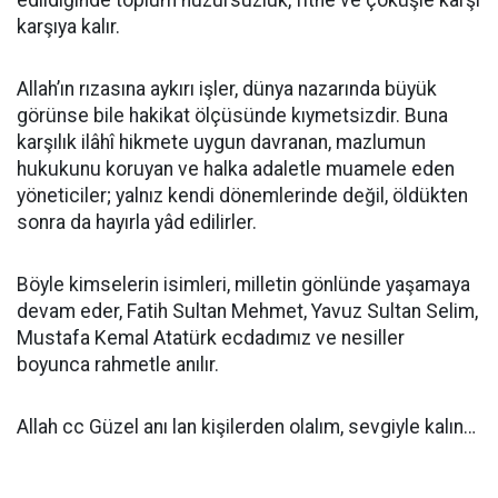
edildiğinde toplum huzursuzluk, fitne ve çöküşle karşı
karşıya kalır.
Allah’ın rızasına aykırı işler, dünya nazarında büyük
görünse bile hakikat ölçüsünde kıymetsizdir. Buna
karşılık ilâhî hikmete uygun davranan, mazlumun
hukukunu koruyan ve halka adaletle muamele eden
yöneticiler; yalnız kendi dönemlerinde değil, öldükten
sonra da hayırla yâd edilirler.
Böyle kimselerin isimleri, milletin gönlünde yaşamaya
devam eder, Fatih Sultan Mehmet, Yavuz Sultan Selim,
Mustafa Kemal Atatürk ecdadımız ve nesiller
boyunca rahmetle anılır.
Allah cc Güzel anı lan kişilerden olalım, sevgiyle kalın…