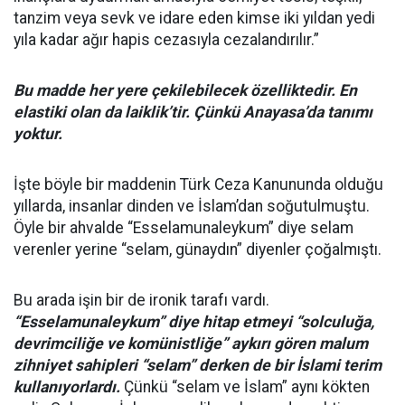
tanzim veya sevk ve idare eden kimse iki yıldan yedi
yıla kadar ağır hapis cezasıyla cezalandırılır.”
Bu madde her
yere çekilebilecek özelliktedir. En
elastiki olan da laiklik’tir. Çünkü Anayasa’da tanımı
yoktur.
İşte böyle bir maddenin Türk Ceza Kanununda olduğu
yıllarda, insanlar dinden ve İslam’dan soğutulmuştu.
Öyle bir ahvalde “Esselamunaleykum” diye selam
verenler yerine “selam, günaydın” diyenler çoğalmıştı.
Bu arada işin bir de ironik tarafı vardı.
“Esselamunaleykum” diye hitap etmeyi “solculuğa,
devrimciliğe ve komünistliğe” aykırı gören malum
zihniyet sahipleri “selam” derken de bir İslami terim
kullanıyorlardı.
Çünkü “selam ve İslam” aynı kökten