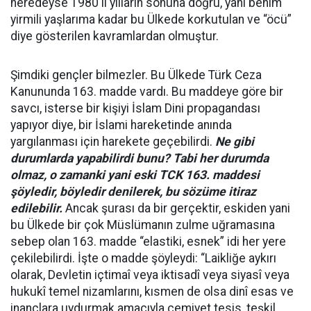
neredeyse 1980'li yılların sonuna doğru, yani benim
yirmili yaşlarıma kadar bu Ülkede korkutulan ve “öcü”
diye gösterilen kavramlardan olmuştur.
Şimdiki gençler bilmezler. Bu Ülkede Türk Ceza
Kanununda 163. madde vardı. Bu maddeye göre bir
savcı, isterse bir kişiyi İslam Dini propagandası
yapıyor diye, bir İslami hareketinde anında
yargılanması için harekete geçebilirdi.
Ne gibi
durumlarda yapabilirdi bunu? Tabi her durumda
olmaz, o zamanki yani eski TCK 163. maddesi
şöyledir, böyledir denilerek, bu sözüme itiraz
edilebilir.
Ancak şurası da bir gerçektir, eskiden yani
bu Ülkede bir çok Müslümanın zulme uğramasına
sebep olan 163. madde “elastiki, esnek” idi her yere
çekilebilirdi. İşte o madde şöyleydi: “
Laikliğe aykırı
olarak, Devletin içtimaî veya iktisadî veya siyasî veya
hukukî temel nizamlarını, kısmen de olsa
dinî
esas ve
inançlara uydurmak amacıyla cemiyet tesis, teşkil,