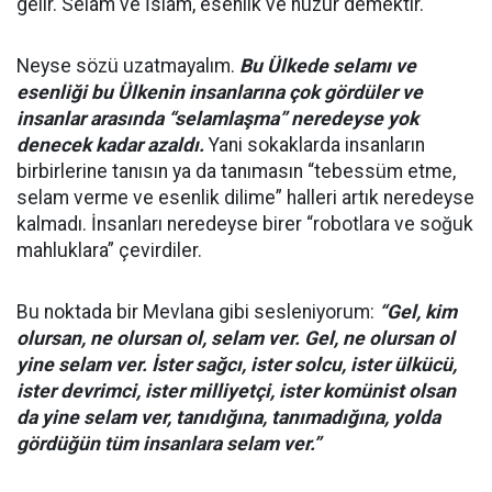
gelir. Selam ve İslam, esenlik ve huzur demektir.
Neyse sözü uzatmayalım.
Bu Ülkede selamı ve
esenliği bu Ülkenin insanlarına çok gördüler ve
insanlar arasında “selamlaşma” neredeyse yok
denecek kadar azaldı.
Yani sokaklarda insanların
birbirlerine tanısın ya da tanımasın “tebessüm etme,
selam verme ve esenlik dilime” halleri artık neredeyse
kalmadı. İnsanları neredeyse birer “robotlara ve soğuk
mahluklara” çevirdiler.
Bu noktada bir Mevlana gibi sesleniyorum:
“Gel, kim
olursan, ne olursan ol, selam ver. Gel, ne olursan ol
yine selam ver.
İster sağcı, ister solcu, ister ülkücü,
ister devrimci, ister milliyetçi, ister komünist olsan
da yine selam ver, tanıdığına, tanımadığına, yolda
gördüğün tüm insanlara selam ver.”