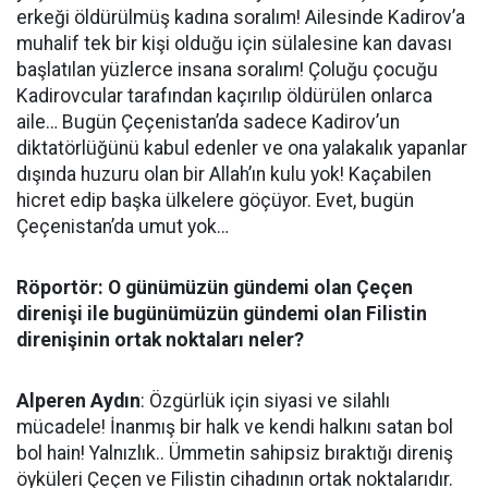
erkeği öldürülmüş kadına soralım! Ailesinde Kadirov’a
muhalif tek bir kişi olduğu için sülalesine kan davası
başlatılan yüzlerce insana soralım! Çoluğu çocuğu
Kadirovcular tarafından kaçırılıp öldürülen onlarca
aile… Bugün Çeçenistan’da sadece Kadirov’un
diktatörlüğünü kabul edenler ve ona yalakalık yapanlar
dışında huzuru olan bir Allah’ın kulu yok! Kaçabilen
hicret edip başka ülkelere göçüyor. Evet, bugün
Çeçenistan’da umut yok…
Röportör: O günümüzün gündemi olan Çeçen
direnişi ile bugünümüzün gündemi olan Filistin
direnişinin ortak noktaları neler?
Alperen Aydın
: Özgürlük için siyasi ve silahlı
mücadele! İnanmış bir halk ve kendi halkını satan bol
bol hain! Yalnızlık.. Ümmetin sahipsiz bıraktığı direniş
öyküleri Çeçen ve Filistin cihadının ortak noktalarıdır.