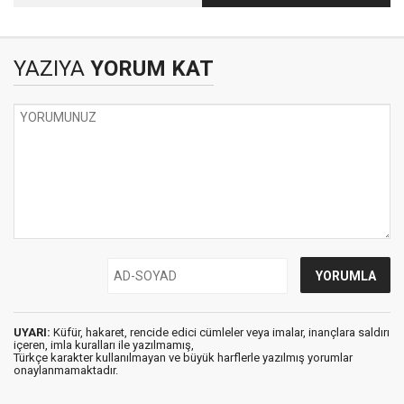
Teşekkürler Bizim
Çocuklar, Teşekkürler
Türk’üm diyenlere…
YAZIYA
YORUM KAT
UYARI:
Küfür, hakaret, rencide edici cümleler veya imalar, inançlara saldırı
içeren, imla kuralları ile yazılmamış,
Türkçe karakter kullanılmayan ve büyük harflerle yazılmış yorumlar
onaylanmamaktadır.