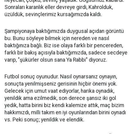
heyecan, çoşku, sevinç yaşadık. Göğsümüz kabardı.
Sonraları karanlık eller devreye girdi, Kahrolduk,
üzüldük, sevinçlerimiz kursağımızda kaldı.
Şampiyonaya baktığımızda duygusal açıdan görüntü
bu. Bunu söyleye bilmek için nereden ve nasıl
baktığınıza bağlı. Biz ise olaya farklı bir pencereden,
farklı bir bakış açısıyla baktığımızda, sadece secdeye
varıp, "şükürler olsun sana Ya Rabbi" diyoruz.
Futbol sonuç oyunudur. Nasıl oynarsanız oynayın,
sonuçta yenilmişseniz gerisinin hiçbir önemi yok.
Gelecek için umut vaat ediyorlar, harika oynadık,
yenildik ama ezilmedik, son derece şansız iki gol
yedik, hatta birini biz kendi kalemize attık, maç bizim
hakkımızdı, milli takım en iyi oyunlarından birini oynadı
vs. Peki sonuç; yenildik ve elendik.