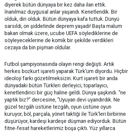
diyerek bütün dünyaya bir kez daha ilan ettik.
İnanılmaz duygusal anlar yaşandı. Kenetlendik. Bir
olduk, diri olduk. Bütün dünyaya kafa tuttuk. Dünyü
sarsıldı, on şiddetinde deprem yaşadı! Başta malum
bakan olmak üzere, ucube UEFA söylediklerine de
söyleyeceklerine de komik bir şekilde verdikleri
cezaya da bin pişman oldular.
Futbol şampiyonasında olayın rengi değişti. Artık
herkes bozkurt işareti yaparak Türk’üm diyordu. Hiçbir
ideoloji farkı gözetilmeksizin. Kurt işareti bir anda
dünyadaki bütün Türkleri derleyici, toparlayıcı,
kenetlendirici bir güç haline geldi. Dünya şaşkındı. “ne
yaptık biz?” dercesine, “Uyuyan devi uyandırdık. Ne
güzel tezgâh üstüne tezgâh, oyun üstüne oyun
kuruyor, böl, parçala, yönet taktiği ile Türk’leri birbirine
düşürüyor, kardeşi kardeşe düşman ediyorduk. Bütün
fitne-fesat hareketlerimiz boşa çıktı. Yüz yıllarca