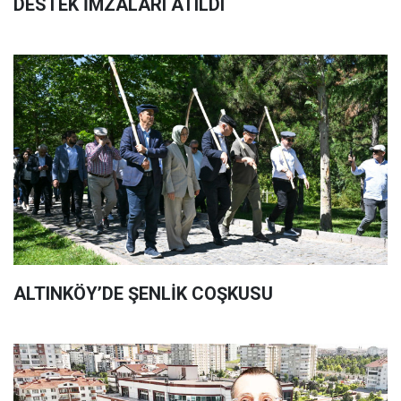
DESTEK İMZALARI ATILDI
ALTINKÖY’DE ŞENLİK COŞKUSU