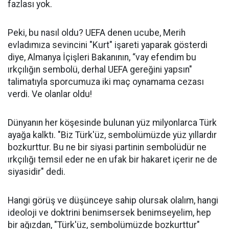
fazlası yok.
Peki, bu nasıl oldu? UEFA denen ucube, Merih
evladımıza sevincini "Kurt" işareti yaparak gösterdi
diye, Almanya İçişleri Bakanının, “vay efendim bu
ırkçılığın sembolü, derhal UEFA gereğini yapsın"
talimatıyla sporcumuza iki maç oynamama cezası
verdi. Ve olanlar oldu!
Dünyanın her köşesinde bulunan yüz milyonlarca Türk
ayağa kalktı. "Biz Türk'üz, sembolümüzde yüz yıllardır
bozkurttur. Bu ne bir siyasi partinin sembolüdür ne
ırkçılığı temsil eder ne en ufak bir hakaret içerir ne de
siyasidir" dedi.
Hangi görüş ve düşünceye sahip olursak olalım, hangi
ideoloji ve doktrini benimsersek benimseyelim, hep
bir ağızdan, "Türk'üz, sembolümüzde bozkurttur"