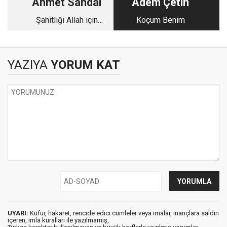
Ahmet Sandal
Adem Çetin
Şahitliği Allah için
Koçum Benim
dosdoğru yapın
YAZIYA
YORUM KAT
UYARI:
Küfür, hakaret, rencide edici cümleler veya imalar, inançlara saldırı
içeren, imla kuralları ile yazılmamış,