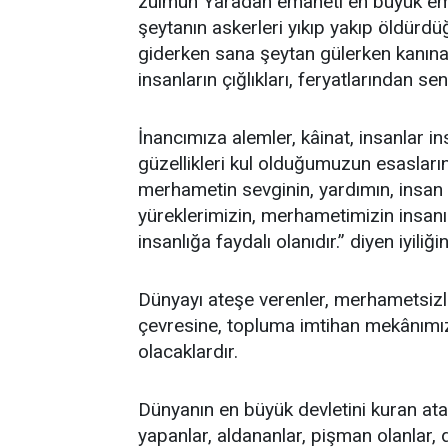
zulmün Yaradan emaneti en büyük em
şeytanın askerleri yıkıp yakıp öldürd
giderken sana şeytan gülerken kanına
insanların çığlıkları, feryatlarından se
İnancımıza alemler, kâinat, insanlar in
güzellikleri kul olduğumuzun esaslarını
merhametin sevginin, yardımın, insan 
yüreklerimizin, merhametimizin insanı 
insanlığa faydalı olanıdır.” diyen iyiliğin
Dünyayı ateşe verenler, merhametsizler
çevresine, topluma imtihan mekânımız
olacaklardır.
Dünyanın en büyük devletini kuran atal
yapanlar, aldananlar, pişman olanlar,