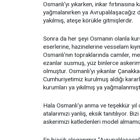
Osmanlı'yı yıkarken, inkar fırtınasına
yağmalanırken ya Avrupalılaşacağız d
yakılmış, ateşe körükle gitmişlerdir.
Sonra da her şeyi Osmanın olanla kuru
eserlerine, hazinelerine vesselam kıy
Osmanlı'nın topraklarında camiler, mes
ezanlar susmuş, yüz binlerce askerim
olmuştur. Osmanlı'yı yıkanlar Çanakka
Cumhuriyetimiz kurulmuş aldığı kararl
kurumları ya yıkılmış ya yağmalanmıştı
Hala Osmanlı'yı anma ve teşekkür yıl 
atalarımızı yanlış, eksik tanıtılıyor.
askerimizi katledenleri model almamız
En büyük sloganımız “Avrupalılaşacağı