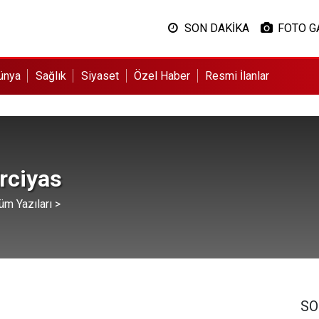
SON DAKİKA
FOTO G
ünya
Sağlık
Siyaset
Özel Haber
Resmi İlanlar
rciyas
üm Yazıları >
SO