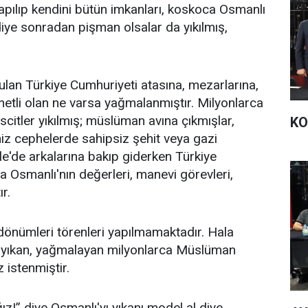
 kapılıp kendini bütün imkanları, koskoca Osmanlı
iye sonradan pişman olsalar da yıkılmış,
lan Türkiye Cumhuriyeti atasına, mezarlarına,
metli olan ne varsa yağmalanmıştır. Milyonlarca
citler yıkılmış; müslüman avına çıkmışlar,
KO
iz cephelerde sahipsiz şehit veya gazi
le'de arkalarına bakıp giderken Türkiye
a Osmanlı'nın değerleri, manevi görevleri,
r.
dönümleri törenleri yapılmamaktadır. Hala
 Bizi yıkan, yağmalayan milyonlarca Müslüman
 istenmiştir.
z!” diye Osmanlı'yı yıkanı model al diye