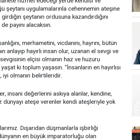
anete hizmet edeceği yerde kendisi ve
üğü şeytanı uygulamalarınla cehennemin ateşine
 girdiğin şeytanın ordusuna kazandırdığını
n de payını alacaksın.
sanlığını, merhametini, vicdanını, hayrını, bütün
n anlayıp hayırlı insan olur, uzanan el sevgi ve
sevgisinin elçisi olmanın haz ve huzuru
yaşat ki toplum yaşasın. “İnsanların en hayırlısı
, iyi olmanın belirtileridir.
, insani değerlerini askıya alanlar, kendine,
 dünyayı ateşe verenler kendi ateşleriyle yok
arımız. Dışarıdan düşmanlarla işbirliği
 dünyanın en büyük imparatorluğu olan