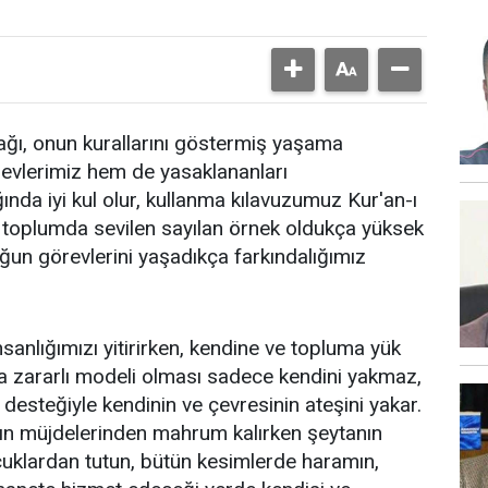
acağı, onun kurallarını göstermiş yaşama
revlerimiz hem de yasaklananları
nda iyi kul olur, kullanma kılavuzumuz Kur'an-ı
k, toplumda sevilen sayılan örnek oldukça yüksek
ğun görevlerini yaşadıkça farkındalığımız
nsanlığımızı yitirirken, kendine ve topluma yük
lığa zararlı modeli olması sadece kendini yakmaz,
desteğiyle kendinin ve çevresinin ateşini yakar.
ah'ın müjdelerinden mahrum kalırken şeytanın
ocuklardan tutun, bütün kesimlerde haramın,