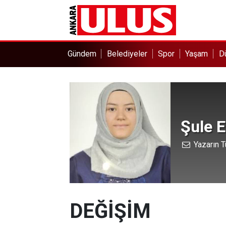
Gündem
Belediyeler
Spor
Yaşam
D
Şule E
Yazarın T
DEĞİŞİM