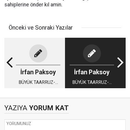
sahiplerine önder kıl amin.
Önceki ve Sonraki Yazılar
İrfan Paksoy
İrfan Paksoy
BÜYÜK TAARRUZ-4
BÜYÜK TAARRUZ-5
(KURT KAPANI
(GÖRKLÜ ZAFER:
DÜZENİ)
DUMLUPINAR)
YAZIYA
YORUM KAT