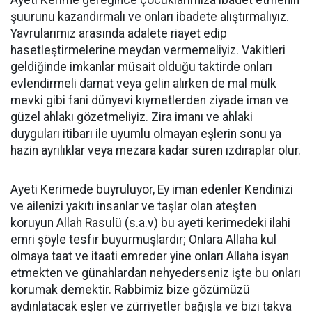
Ayeti Kerime gereğince çocuklarımıza ibadet etmenin
şuurunu kazandırmalı ve onları ibadete alıştırmalıyız.
Yavrularımız arasında adalete riayet edip
hasetleştirmelerine meydan vermemeliyiz. Vakitleri
geldiğinde imkanlar müsait olduğu taktirde onları
evlendirmeli damat veya gelin alırken de mal mülk
mevki gibi fani dünyevi kıymetlerden ziyade iman ve
güzel ahlakı gözetmeliyiz. Zira imanı ve ahlaki
duyguları itibarı ile uyumlu olmayan eşlerin sonu ya
hazin ayrılıklar veya mezara kadar süren ızdıraplar olur.
Ayeti Kerimede buyruluyor, Ey iman edenler Kendinizi
ve ailenizi yakıtı insanlar ve taşlar olan ateşten
koruyun Allah Rasulü (s.a.v) bu ayeti kerimedeki ilahi
emri şöyle tesfir buyurmuşlardır; Onlara Allaha kul
olmaya taat ve itaati emreder yine onları Allaha isyan
etmekten ve günahlardan nehyederseniz işte bu onları
korumak demektir. Rabbimiz bize gözümüzü
aydınlatacak eşler ve zürriyetler bağışla ve bizi takva