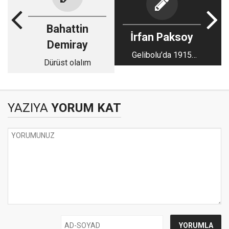
Bahattin
İrfan Paksoy
Demiray
Gelibolu’da 1915
Dürüst olalım
Ağustos'u-2
YAZIYA
YORUM KAT