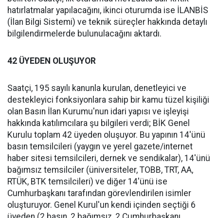
hatırlatmalar yapılacağını, ikinci oturumda ise İLANBİS
(İlan Bilgi Sistemi) ve teknik süreçler hakkında detaylı
bilgilendirmelerde bulunulacağını aktardı.
42 ÜYEDEN OLUŞUYOR
Saatçi, 195 sayılı kanunla kurulan, denetleyici ve
destekleyici fonksiyonlara sahip bir kamu tüzel kişiliği
olan Basın İlan Kurumu'nun idari yapısı ve işleyişi
hakkında katılımcılara şu bilgileri verdi; BİK Genel
Kurulu toplam 42 üyeden oluşuyor. Bu yapının 14'ünü
basın temsilcileri (yaygın ve yerel gazete/internet
haber sitesi temsilcileri, dernek ve sendikalar), 14'ünü
bağımsız temsilciler (üniversiteler, TOBB, TRT, AA,
RTÜK, BTK temsilcileri) ve diğer 14'ünü ise
Cumhurbaşkanı tarafından görevlendirilen isimler
oluşturuyor. Genel Kurul'un kendi içinden seçtiği 6
üyeden (2 basın, 2 bağımsız, 2 Cumhurbaşkanı