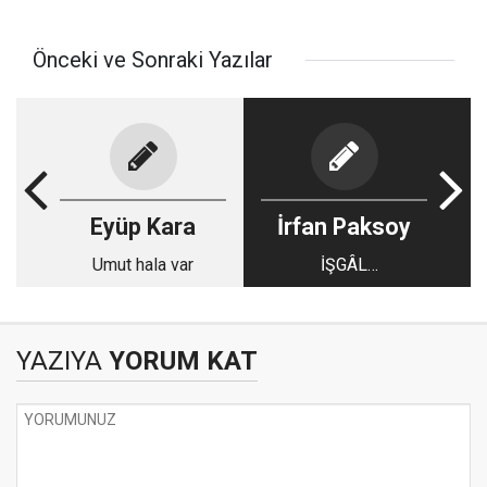
Önceki ve Sonraki Yazılar
Eyüp Kara
İrfan Paksoy
Umut hala var
İŞGÂL
SONRASINDAKİ
GELİŞMELER - 3
YAZIYA
YORUM KAT