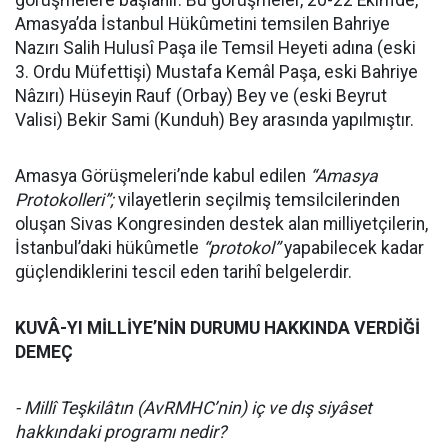
görüşmelere başlanır. Bu görüşmeler, 20-22 Ekim’de,
Amasya’da İstanbul Hükûmetini temsilen Bahriye
Nazırı Salih Hulusî Paşa ile Temsil Heyeti adına (eski
3. Ordu Müfettişi) Mustafa Kemâl Paşa, eski Bahriye
Nâzırı) Hüseyin Rauf (Orbay) Bey ve (eski Beyrut
Valisi) Bekir Sami (Kunduh) Bey arasında yapılmıştır.
Amasya Görüşmeleri’nde kabul edilen
“Amasya
Protokolleri”;
vilayetlerin seçilmiş temsilcilerinden
oluşan Sivas Kongresinden destek alan milliyetçilerin,
İstanbul’daki hükûmetle
“protokol”
yapabilecek kadar
güçlendiklerini tescil eden tarihî belgelerdir.
KUVÂ-YI MİLLİYE’NİN DURUMU HAKKINDA VERDİĞİ
DEMEÇ
- Millî Teşkilâtın (AvRMHC’nin) iç ve dış siyâset
hakkındaki programı ne­dir?