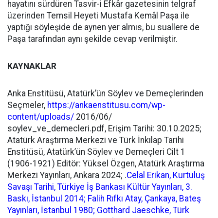
hayatını sürdüren Tasvir-i Efkâr gazetesinin telgraf
üzerinden Temsil Heyeti Mustafa Kemâl Paşa ile
yaptığı söyleşide de aynen yer almıs, bu suallere de
Paşa tarafından aynı şekilde cevap verilmiştir.
KAYNAKLAR
Anka Enstitüsü, Atatürk’ün Söylev ve Demeçlerinden
Seçmeler,
https://ankaenstitusu.com/wp-
content/uploads/
2016/06/
soylev_ve_demecleri.pdf, Erişim Tarihi: 30.10.2025;
Atatürk Araştırma Merkezi ve Türk İnkılap Tarihi
Enstitüsü, Atatürk’ün Söylev ve Demeçleri Cilt 1
(1906-1921) Editör: Yüksel Özgen, Atatürk Araştırma
Merkezi Yayınları, Ankara 2024; .
Celal Erikan, Kurtuluş
Savaşı Tarihi, Türkiye İş Bankası Kültür Yayınları, 3.
Baskı, İstanbul 2014; Falih Rıfkı Atay, Çankaya, Bateş
Yayınları, İstanbul 1980; Gotthard Jaeschke, Türk