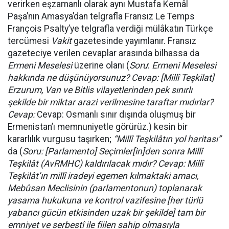
verirken eşzamanlı olarak aynı Mustafa Kemâl
Paşa’nın Amasya’dan telgrafla Fransız Le Temps
François Psalty’ye telgrafla verdiği mülâkatın Türkçe
tercümesi
Vakit
gazetesinde yayımlanır. Fransız
gazeteciye verilen cevaplar arasında bilhassa da
Ermeni Meselesi
üzerine olanı (
Soru
:
Ermeni Meselesi
hakkında ne düşünüyorsunuz? Cevap: [Millî Teşkilat]
Erzurum, Van ve Bitlis vilayetlerinden pek sınırlı
şekilde bir miktar arazi verilmesine taraftar mıdırlar?
Cevap:
Cevap: Osmanlı sınır dışında oluşmuş bir
Ermenistan’ı memnuniyetle görürüz.) kesin bir
kararlılık vurgusu taşırken;
“Millî Teşkilâtın yol haritası”
da (
Soru: [Parlamento] Seçimler[in]den sonra Millî
Teşkilât (AvRMHC) kaldırılacak mıdır? Cevap: Millî
Teşkilât’ın millî iradeyi egemen kılmaktaki amacı,
Mebûsan Meclisinin (parlamentonun) toplanarak
yasama hukukuna ve kontrol vazifesine [her türlü
yabancı gücün etkisinden uzak bir şekilde] tam bir
emniyet ve serbestî ile fiilen sahip olmasıyla