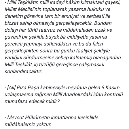
- Millî Teşkilâtın millî iradeyi hâkim kılmaktaki gayesi,
Millet Mec­lisi’nin toplanarak yasama hukuku ve
denetim görevine tam bir emniyet ve serbestî ile
bizzat sahip olmasıyla gerçekleşecektir. Bundan
dolayı her türlü taarruz ve müdahaleden uzak ve
güvenli bir şekilde büyük bir ciddiyetle yasama
görevini yapmayı üstlendikten ve bu da fiilen
gerçekleştikten sonra bu günkü faaliyet şekliyle
varlığını sürdürmesine sebep kalmamış olacağından
Millî Teşkilât, iç tüzüğü gereğince çalışmasını
sonlandıracaktır.
- [Ali] Rıza Paşa kabinesiyle meydana gelen 9 Kasım
uzlaşmasına rağmen Millî Anadolu’daki idari kontrolü
muhafaza edecek midir?
- Mevcut Hükûmetin icraatlarına kesinlikle
müdâhalemiz yoktur.