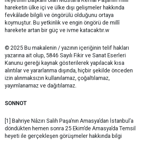
heyetinin Başkanı olan Mustafa Kemâl Paşa’nın millî
hareketin ülke içi ve ülke dışı gelişmeler hakkında
fevkâlade bilgili ve öngörülü olduğunu ortaya
koymuştur. Bu yetkinlik ve engin öngörü de millî
harekete artan bir güç ve ivme katacaktır.w
© 2025 Bu makalenin / yazının içeriğinin telif hakları
yazarına ait olup, 5846 Sayılı Fikir ve Sanat Eserleri
Kanunu gereği kaynak gösterilerek yapılacak kısa
alıntılar ve yararlanma dışında, hiçbir şekilde önceden
izin alınmaksızın kullanılamaz, çoğaltılamaz,
yayımlanamaz ve dağıtılamaz.
SONNOT
[1] Bahriye Nâzırı Salih Paşa’nın Amasya’dan İstanbul’a
döndükten hemen sonra 25 Ekim’de Amasya’da Temsil
heyeti ile gerçekleşen görüşmeler hakkında bilgi