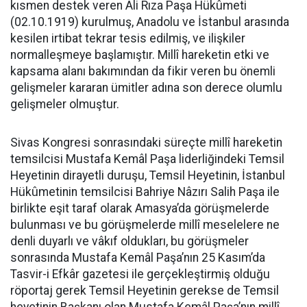
kısmen destek veren Ali Rıza Paşa Hükûmeti
(02.10.1919) kurulmuş, Anadolu ve İstanbul arasında
kesilen irtibat tekrar tesis edilmiş, ve ilişkiler
normalleşmeye başlamıştır. Millî hareketin etki ve
kapsama alanı bakımından da fikir veren bu önemli
gelişmeler kararan ümitler adına son derece olumlu
gelişmeler olmuştur.
Sivas Kongresi sonrasındaki süreçte millî hareketin
temsilcisi Mustafa Kemâl Paşa liderliğindeki Temsil
Heyetinin dirayetli duruşu, Temsil Heyetinin, İstanbul
Hükûmetinin temsilcisi Bahriye Nâzırı Salih Paşa ile
birlikte eşit taraf olarak Amasya’da görüşmelerde
bulunması ve bu görüşmelerde millî meselelere ne
denli duyarlı ve vâkıf oldukları, bu görüşmeler
sonrasında Mustafa Kemâl Paşa’nın 25 Kasım’da
Tasvir-i Efkâr gazetesi ile gerçekleştirmiş olduğu
röportaj gerek Temsil Heyetinin gerekse de Temsil