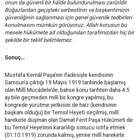
onun da güvenli bir hâlde bulundurulması zarûrîdir.
Boğazlardan geçişteki serbestînin ve başkentimizin
güvenliğinin sağlanması için genel güvenlik tedbirleri
konulmasını mümkün görüyoruz. Allah korusun bu
mesele hükûme­te ait olduğundan tarafımızdan hiç bir
şekilde bir teklif belirtilemez.
Sonuç…
Mustafa Kemâl Paşa’nın ifadesiyle kendisinin
Samsun’a çıktığı 19 Mayıs 1919 tarihinde başlamış
olan Millî Mücâdele’de, bahse konu tarihten daha 4.5
ay bile geçmeden millî bir kongre yapılmış, bu
kongrede yürütme yetkisini de haiz (kendisinin
başkanı olduğu) bir Temsil Heyeti seçilmiş, millî
harekete düşman olan Damat Ferit Paşa Hükûmeti de
bu Temsil Heyetinin kararlılığı sonucu istifa etmek
(01.10.1919) zorunda kalmış, yerine millî harekete