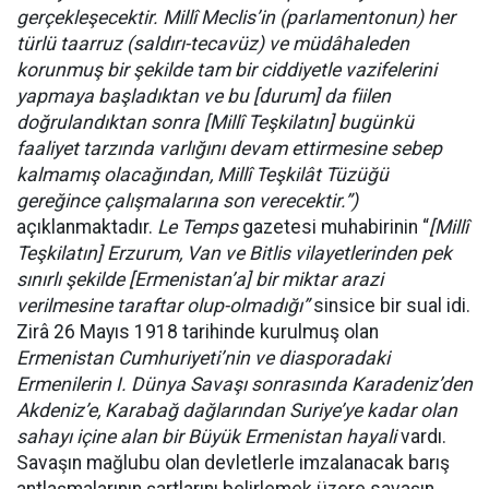
gerçekleşecektir. Millî Meclis’in (parlamentonun) her
türlü taarruz (saldırı-tecavüz) ve müdâhaleden
korunmuş bir şekilde tam bir ciddiyetle vazifelerini
yapmaya başladıktan ve bu [durum] da fiilen
doğrulandıktan sonra [Millî Teşkilatın] bugünkü
faaliyet tarzında varlığını devam ettirmesine sebep
kalmamış olacağından, Millî Teşkilât Tüzüğü
gereğince çalışmalarına son verecektir.”)
açıklanmaktadır.
Le Temps
gazetesi muhabirinin “
[Millî
Teşkilatın] Erzurum, Van ve Bitlis vilayetlerinden pek
sınırlı şekilde [Ermenistan’a] bir miktar arazi
verilmesine taraftar olup-olmadığı”
sinsice bir sual idi.
Zirâ 26 Mayıs 1918 tarihinde kurulmuş olan
Ermenistan Cumhuriyeti’nin ve diasporadaki
Ermenilerin I. Dünya Savaşı sonrasında Karadeniz’den
Akdeniz’e, Karabağ dağlarından Suriye’ye kadar olan
sahayı içine alan
bir Büyük Ermenistan hayali
vardı.
Savaşın mağlubu olan devletlerle imzalanacak barış