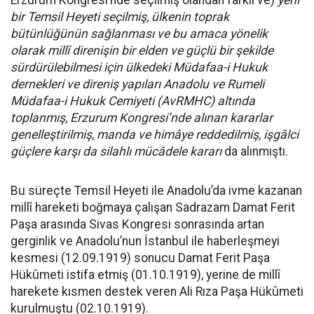
Erzurum Kongresi’nde seçilmiş olandan farklı ve)
yeni
bir Temsil Heyeti seçilmiş,
ülkenin toprak
bütünlüğünün sağlanması ve bu amaca yönelik
olarak m
illî direnişin bir elden ve güçlü bir şekilde
sürdürülebilmesi için ülkedeki Müdafaa-i Hukuk
dernekleri ve direniş yapıları Anadolu ve Rumeli
Müdafaa-i Hukuk Cemiyeti (AvRMHC) altında
toplanmış,
Erzurum Kongresi’nde alınan kararlar
genelleştirilmiş, manda ve himâye reddedilmiş, işgâlci
güçlere karşı da silahlı mücâdele kararı
da alınmıştı.
Bu süreçte Temsil Heyeti ile Anadolu’da ivme kazanan
millî hareketi boğmaya çalışan Sadrazam Damat Ferit
Paşa arasında Sivas Kongresi sonrasında artan
gerginlik ve Anadolu’nun İstanbul ile haberleşmeyi
kesmesi (12.09.1919) sonucu Damat Ferit Paşa
Hükûmeti istifa etmiş (01.10.1919), yerine de millî
harekete kısmen destek veren Ali Rıza Paşa Hükûmeti
kurulmuştu (02.10.1919).