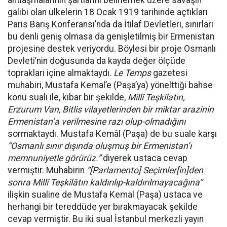
antlaşmalarının şartlarını belirlemek üzere savaşın
galibi olan ülkelerin 18 Ocak 1919 tarihinde açtıkları
Paris Barış Konferansı’nda da İtilaf Devletleri, sınırları
bu denli geniş olmasa da genişletilmiş bir Ermenistan
projesine destek veriyordu. Böylesi bir proje Osmanlı
Devleti’nin doğusunda da kayda değer ölçüde
toprakları içine almaktaydı.
Le Temps
gazetesi
muhabiri, Mustafa Kemal’e (Paşa’ya) yönelttiği bahse
konu suali ile, kibar bir şekilde,
Millî Teşkilatın,
Erzurum Van, Bitlis vilayetlerinden bir miktar arazinin
Ermenistan’a verilmesine razı olup-olmadığını
sormaktaydı. Mustafa Kemâl (Paşa) de bu suale karşı
“Osmanlı sınır dışında oluşmuş bir Ermenistan’ı
memnuniyetle görürüz.”
diyerek ustaca cevap
vermiştir. Muhabirin
“[Parlamento] Seçimler[in]den
sonra Millî Teşkilâtın kaldırılıp-kaldırılmayacağına”
ilişkin sualine de Mustafa Kemal (Paşa) ustaca ve
herhangi bir tereddüde yer bırakmayacak şekilde
cevap vermiştir. Bu iki sual İstanbul merkezli yayın