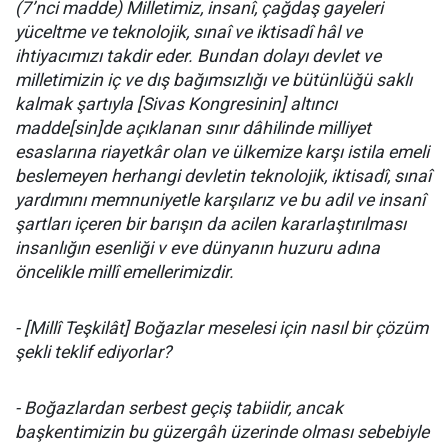
(7’nci madde) Milletimiz, insanî, çağdaş gayeleri
yüceltme ve teknolojik, sınaî ve iktisadî hâl ve
ihtiyacımızı takdir eder. Bundan dolayı devlet ve
milletimizin iç ve dış bağımsızlığı ve bütünlüğü saklı
kalmak şartıyla [Sivas Kongresinin] altıncı
madde[sin]de açıklanan sınır dâhilinde milliyet
esaslarına riayetkâr olan ve ülkemize karşı istila emeli
beslemeyen herhangi devletin teknolojik, iktisadî, sınaî
yardımını mem­nuniyetle karşılarız ve bu adil ve insanî
şartları içeren bir barışın da acilen kararlaştırılması
insanlığın esenliği v eve dünyanın huzuru adına
öncelikle millî emellerimizdir.
- [Millî Teşkilât] Boğazlar meselesi için nasıl bir çözüm
şekli teklif ediyorlar?
- Boğazlardan serbest geçiş tabiidir, ancak
başkentimizin bu güzer­gâh üzerinde olması sebebiyle