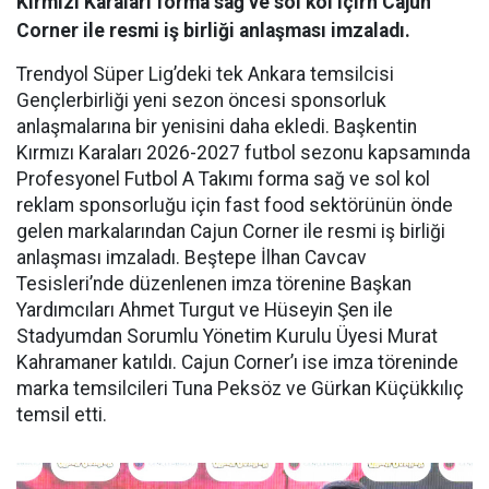
Kırmızı Karaları forma sağ ve sol kol içirn Cajun
Corner ile resmi iş birliği anlaşması imzaladı.
Trendyol Süper Lig’deki tek Ankara temsilcisi
Gençlerbirliği yeni sezon öncesi sponsorluk
anlaşmalarına bir yenisini daha ekledi. Başkentin
Kırmızı Karaları 2026-2027 futbol sezonu kapsamında
Profesyonel Futbol A Takımı forma sağ ve sol kol
reklam sponsorluğu için fast food sektörünün önde
gelen markalarından Cajun Corner ile resmi iş birliği
anlaşması imzaladı. Beştepe İlhan Cavcav
Tesisleri’nde düzenlenen imza törenine Başkan
Yardımcıları Ahmet Turgut ve Hüseyin Şen ile
Stadyumdan Sorumlu Yönetim Kurulu Üyesi Murat
Kahramaner katıldı. Cajun Corner’ı ise imza töreninde
marka temsilcileri Tuna Peksöz ve Gürkan Küçükkılıç
temsil etti.