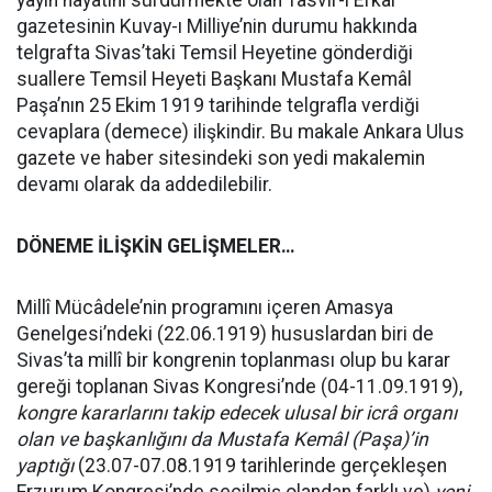
yayın hayatını sürdürmekte olan Tasvir-i Efkâr
gazetesinin Kuvay-ı Milliye’nin durumu hakkında
telgrafta Sivas’taki Temsil Heyetine gönderdiği
suallere Temsil Heyeti Başkanı Mustafa Kemâl
Paşa’nın 25 Ekim 1919 tarihinde telgrafla verdiği
cevaplara (demece) ilişkindir. Bu makale Ankara Ulus
gazete ve haber sitesindeki son yedi makalemin
devamı olarak da addedilebilir.
DÖNEME İLİŞKİN GELİŞMELER…
Millî Mücâdele’nin programını içeren Amasya
Genelgesi’ndeki (22.06.1919) hususlardan biri de
Sivas’ta millî bir kongrenin toplanması olup bu karar
gereği toplanan Sivas Kongresi’nde (04-11.09.1919),
kongre kararlarını takip edecek ulusal bir icrâ organı
olan ve başkanlığını da Mustafa Kemâl (Paşa)’in
yaptığı
(23.07-07.08.1919 tarihlerinde gerçekleşen