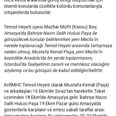
önce kendi aralarında görüş birliği oluşturmak için
önemli konularda özellikle kolordu komutanlarıyla
istişarelerde bulunurlar.
Temsil Heyeti üyesi Mazhar Müfit (Kansu) Bey;
Amasya’da Bahriye Nazırı Salih Hulusi Paşa ile
görüşülecek konular belirlenirken yeni Meclis’in
nerede toplanacağı Temsil Heyeti arasında tartışmaya
neden olmuş, Mustafa Kemâl Paşa, yeni Meclis’in
kesinlikle Anadolu’da bir yerde toplanmasını,
İstanbul’da faaliyetinin zararlı ve mantıksız olacağını
söylemiş ve bu görüşün de kabul edildiğini
belirtir.
AvRMHC Temsil Heyeti olarak Mustafa Kemâl (Paşa)
ve arkadaşları 16 Ekim’de Sivas’tan hareketle Tokat
üzerinden 18 Ekim’de Amasya’ya gelir. Bahriye Nazırı
Salih Hulusi Paşa 19 Ekim Pazar günü Amasya’da
gösterilerle karşılanır ve ertesi sabah taraflar arası