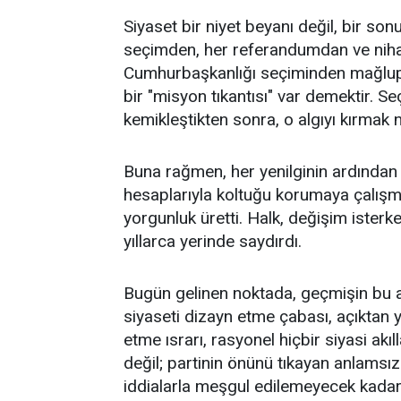
​Siyaset bir niyet beyanı değil, bir so
seçimden, her referandumdan ve niha
Cumhurbaşkanlığı seçiminden mağlup ayr
bir "misyon tıkantısı" var demektir. 
kemikleştikten sonra, o algıyı kırmak
​Buna rağmen, her yenilginin ardından 
hesaplarıyla koltuğu korumaya çalışma
yorgunluk üretti. Halk, değişim isterke
yıllarca yerinde saydırdı.
​Bugün gelinen noktada, geçmişin bu 
siyaseti dizayn etme çabası, açıktan 
etme ısrarı, rasyonel hiçbir siyasi akıl
değil; partinin önünü tıkayan anlamsız
iddialarla meşgul edilemeyecek kadar h