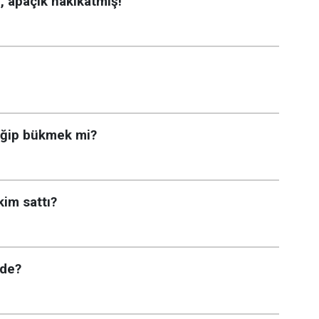
l, apaçık hakikatmiş!
 eğip bükmek mi?
kim sattı?
ede?