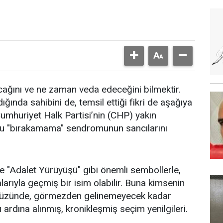
cağını ve ne zaman veda edeceğini bilmektir.
ğında sahibini de, temsil ettiği fikri de aşağıya
umhuriyet Halk Partisi’nin (CHP) yakın
bu "bırakamama" sendromunun sancılarını
ine "Adalet Yürüyüşü" gibi önemli sembollerle,
larıyla geçmiş bir isim olabilir. Buna kimsenin
 yüzünde, görmezden gelinemeyecek kadar
 ardına alınmış, kronikleşmiş seçim yenilgileri.