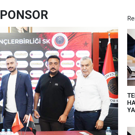
SPONSOR
Re
TE
HA
YA