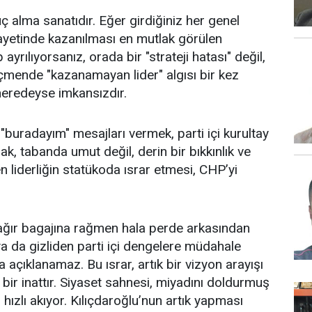
nuç alma sanatıdır. Eğer girdiğiniz her genel
yetinde kazanılması en mutlak görülen
ılıyorsanız, orada bir "strateji hatası" değil,
Seçmende "kazanamayan lider" algısı bir kez
 neredeyse imkansızdır.
"buradayım" mesajları vermek, parti içi kurultay
k, tabanda umut değil, derin bir bıkkınlık ve
n liderliğin statükoda ısrar etmesi, CHP’yi
ağır bagajına rağmen hala perde arkasından
ya da gizliden parti içi dengelere müdahale
la açıklanamaz. Bu ısrar, artık bir vizyon arayışı
 bir inattır. Siyaset sahnesi, miyadını doldurmuş
ızlı akıyor. Kılıçdaroğlu’nun artık yapması