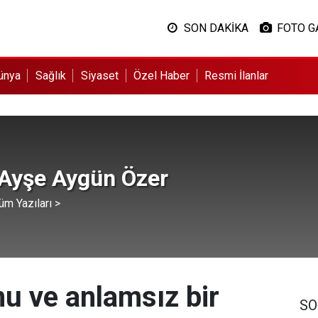
SON DAKİKA
FOTO G
ünya
Sağlık
Siyaset
Özel Haber
Resmi İlanlar
 Ayşe Aygün Özer
üm Yazıları >
nu ve anlamsız bir
SO