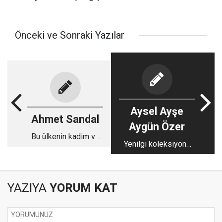
Önceki ve Sonraki Yazılar
Aysel Ayşe
Ahmet Sandal
Aygün Özer
Bu ülkenin kadim ve
Yenilgi koleksiyonu
değişmez gerçeği:
ve anlamsız bir ısrar
Deprem
YAZIYA
YORUM KAT