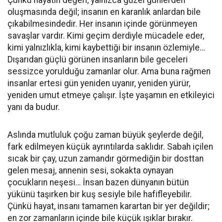
Çünkü hayatın değeri, yalnızca güzel günlerden
oluşmasında değil; insanın en karanlık anlardan bile
çıkabilmesindedir. Her insanın içinde görünmeyen
savaşlar vardır. Kimi geçim derdiyle mücadele eder,
kimi yalnızlıkla, kimi kaybettiği bir insanın özlemiyle…
Dışarıdan güçlü görünen insanların bile geceleri
sessizce yorulduğu zamanlar olur. Ama buna rağmen
insanlar ertesi gün yeniden uyanır, yeniden yürür,
yeniden umut etmeye çalışır. İşte yaşamın en etkileyici
yanı da budur.
Aslında mutluluk çoğu zaman büyük şeylerde değil,
fark edilmeyen küçük ayrıntılarda saklıdır. Sabah içilen
sıcak bir çay, uzun zamandır görmediğin bir dosttan
gelen mesaj, annenin sesi, sokakta oynayan
çocukların neşesi… İnsan bazen dünyanın bütün
yükünü taşırken bir kuş sesiyle bile hafifleyebilir.
Çünkü hayat, insanı tamamen karartan bir yer değildir;
en zor zamanların içinde bile küçük ışıklar bırakır.