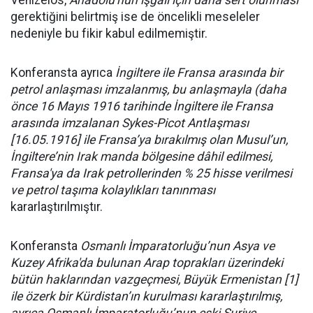
Venizelos,
Anadolu'nun işgâli için daha sert olunması
gerektiğini belirtmiş ise de öncelikli meseleler
nedeniyle bu fikir kabul edilmemiştir.
Konferansta ayrıca
İngiltere ile Fransa arasında bir
petrol anlaşması imzalanmış, bu anlaşmayla (daha
önce 16 Mayıs 1916 tarihinde İngiltere ile Fransa
arasında imzalanan Sykes-Picot Antlaşması
[16.05.1916] ile Fransa’ya bırakılmış olan Musul’un,
İngiltere’nin Irak manda bölgesine dâhil edilmesi,
Fransa'ya da Irak petrollerinden % 25 hisse verilmesi
ve petrol taşıma kolaylıkları tanınması
kararlaştırılmıştır.
Konferansta
Osmanlı İmparatorluğu’nun Asya ve
Kuzey Afrika'da bulunan Arap toprakları üzerindeki
bütün haklarından vazgeçmesi, Büyük Ermenistan [1]
ile özerk bir Kürdistan’ın kurulması kararlaştırılmış,