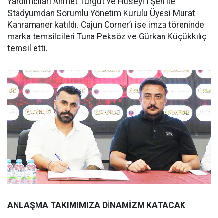
Yardımcıları Ahmet Turgut ve Hüseyin Şen ile
Stadyumdan Sorumlu Yönetim Kurulu Üyesi Murat
Kahramaner katıldı. Cajun Corner’ı ise imza töreninde
marka temsilcileri Tuna Peksöz ve Gürkan Küçükkılıç
temsil etti.
ANLAŞMA TAKIMIMIZA DİNAMİZM KATACAK