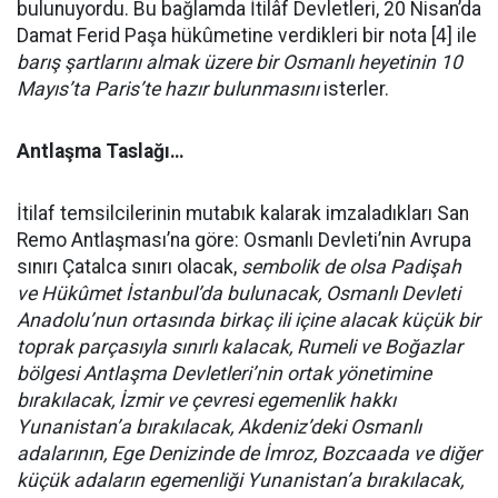
bulunuyordu. Bu bağlamda İtilâf Devletleri, 20 Nisan’da
Damat Ferid Paşa hükûmetine verdikleri bir nota [4] ile
barış şartlarını almak üzere bir Osmanlı heyetinin 10
Mayıs’ta Paris’te hazır bulunmasını
isterler.
Antlaşma Taslağı…
İtilaf temsilcilerinin mutabık kalarak imzaladıkları San
Remo Antlaşması’na göre: Osmanlı Devleti’nin Avrupa
sınırı Çatalca sınırı olacak,
sembolik de olsa Padişah
ve Hükûmet İstanbul’da bulunacak, Osmanlı Devleti
Anadolu’nun ortasında birkaç ili içine alacak küçük bir
toprak parçasıyla sınırlı kalacak, Rumeli ve Boğazlar
bölgesi Antlaşma Devletleri’nin ortak yönetimine
bırakılacak, İzmir ve çevresi egemenlik hakkı
Yunanistan’a bırakılacak, Akdeniz’deki Osmanlı
adalarının, Ege Denizinde de İmroz, Bozcaada ve diğer
küçük adaların egemenliği Yunanistan’a bırakılacak,