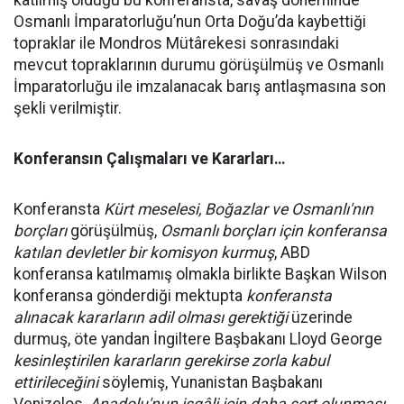
katılmış olduğu bu konferansta, savaş döneminde
Osmanlı İmparatorluğu’nun Orta Doğu’da kaybettiği
topraklar ile Mondros Mütârekesi sonrasındaki
mevcut topraklarının durumu görüşülmüş ve Osmanlı
İmparatorluğu ile imzalanacak barış antlaşmasına son
şekli verilmiştir.
Konferansın Çalışmaları ve Kararları…
Konferansta
Kürt meselesi, Boğazlar ve Osmanlı'nın
borçları
görüşülmüş,
Osmanlı borçları için konferansa
katılan devletler bir komisyon kurmuş
, ABD
konferansa katılmamış olmakla birlikte Başkan Wilson
konferansa gönderdiği mektupta
konferansta
alınacak kararların adil olması gerektiği
üzerinde
durmuş, öte yandan İngiltere Başbakanı Lloyd George
kesinleştirilen kararların gerekirse zorla kabul
ettirileceğini
söylemiş, Yunanistan Başbakanı