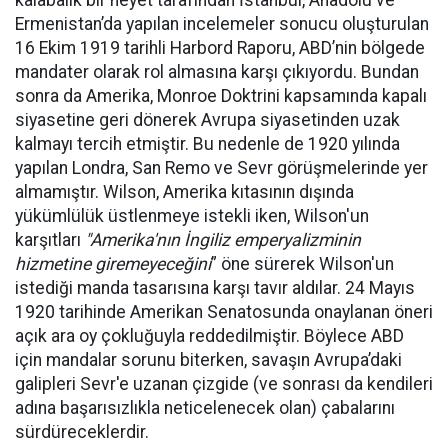
kalabalık bir heyet tarafından İstanbul, Anadolu ve
Ermenistan’da yapılan incelemeler sonucu oluşturulan
16 Ekim 1919 tarihli Harbord Raporu, ABD’nin bölgede
mandater olarak rol almasına karşı çıkıyordu. Bundan
sonra da Amerika, Monroe Doktrini kapsamında kapalı
siyasetine geri dönerek Avrupa siyasetinden uzak
kalmayı tercih etmiştir. Bu nedenle de 1920 yılında
yapılan Londra, San Remo ve Sevr görüşmelerinde yer
almamıştır. Wilson, Amerika kıtasının dışında
yükümlülük üstlenmeye istekli iken, Wilson'un
karşıtları
"Amerika'nın İngiliz emperyalizminin
hizmetine giremeyeceğini
” öne sürerek Wilson'un
istediği manda tasarısına karşı tavır aldılar. 24 Mayıs
1920 tarihinde Amerikan Senatosunda onaylanan öneri
açık ara oy çokluğuyla reddedilmiştir. Böylece ABD
için mandalar sorunu biterken, savaşın Avrupa’daki
galipleri Sevr'e uzanan çizgide (ve sonrası da kendileri
adına başarısızlıkla neticelenecek olan) çabalarını
sürdüreceklerdir.