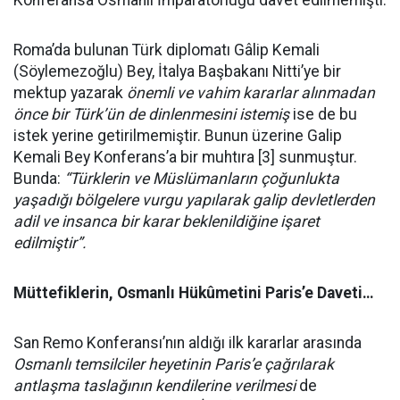
Konferansa Osmanlı İmparatorluğu davet edilmemişti.
Roma’da bulunan Türk diplomatı Gâlip Kemali
(Söylemezoğlu) Bey, İtalya Başbakanı Nitti’ye bir
mektup yazarak
önemli ve vahim kararlar alınmadan
önce bir Türk’ün de dinlenmesini istemiş
ise de bu
istek yerine getirilmemiştir. Bunun üzerine Galip
Kemali Bey Konferans’a bir muhtıra [3] sunmuştur.
Bunda:
“Türklerin ve Müslümanların çoğunlukta
yaşadığı bölgelere vurgu yapılarak galip devletlerden
adil ve insanca bir karar beklenildiğine işaret
edilmiştir”.
Müttefiklerin, Osmanlı Hükûmetini Paris’e Daveti…
San Remo Konferansı’nın aldığı ilk kararlar arasında
Osmanlı temsilciler heyetinin Paris’e çağrılarak
antlaşma taslağının kendilerine verilmesi
de