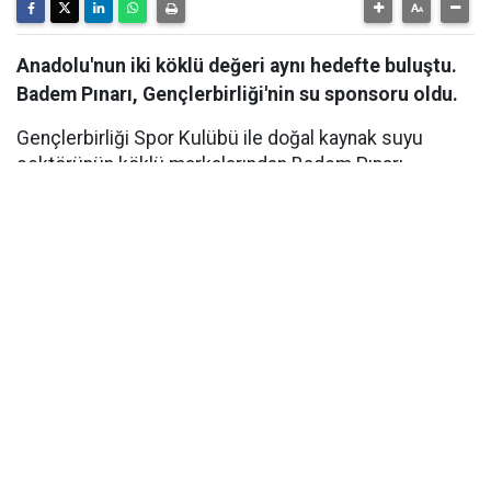
Anadolu'nun iki köklü değeri aynı hedefte buluştu.
Badem Pınarı, Gençlerbirliği'nin su sponsoru oldu.
Gençlerbirliği Spor Kulübü ile doğal kaynak suyu
sektörünün köklü markalarından Badem Pınarı
arasında, Su Sponsorluğu anlaşması imzalandı. Ankara
Beştepe İlhan Cavcav Tesisleri'nde düzenlenen imza
töreniyle kamuoyuna duyurulan iş birliği kapsamında
Badem Pınarı, yeni sezonda Gençlerbirliği'nin resmi su
sponsoru olarak kulübe destek verecek. Hayata
geçirilen iş birliği, kulübün sportif hedeflerine katkı
sağlamanın yanı sıra başkent futboluna verilen uzun
vadeli desteğin de önemli bir göstergesi oldu.
VİZYONLAR PAYLAŞILDI