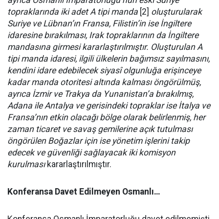
ayrıca Osmanlı İmparatorluğu’nun eski Suriye
topraklarında iki adet A tipi manda
[2]
oluşturularak
Suriye ve Lübnan’ın Fransa, Filistin’in ise İngiltere
idaresine bırakılması, Irak topraklarının da İngiltere
mandasına girmesi kararlaştırılmıştır. Oluşturulan A
tipi manda idaresi, ilgili ülkelerin bağımsız sayılmasını,
kendini idare edebilecek siyasî olgunluğa erişinceye
kadar manda otoritesi altında kalması öngörülmüş,
ayrıca İzmir ve Trakya da Yunanistan’a bırakılmış,
Adana ile Antalya ve gerisindeki topraklar ise İtalya ve
Fransa’nın etkin olacağı bölge olarak belirlenmiş, her
zaman ticaret ve savaş gemilerine açık tutulması
öngörülen Boğazlar için ise yönetim işlerini takip
edecek ve güvenliği sağlayacak iki komisyon
kurulması
kararlaştırılmıştır.
Konferansa Davet Edilmeyen Osmanlı…