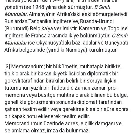
manda yönetimi de 1944 yılına, Filistin'deki manda
yönetim ise 1948 yılına dek sürmüştür.
B Sınıfı
Mandalar
, Almanya'nın Afrika'daki eski sömürgeleriydi.
Bunlardan Tanganika İngiltere'ye, Ruanda-Urundi
(Burunudi) Belçika'ya verilmiştir. Kamerun ve Togo ise
İngiltere ile Fransa arasında ikiye bölünmüştür.
C Sınıfı
Mandalar
ise Okyanusya’daki bazı adalar ve Güneybatı
Afrika bölgesinde (şimdiki Namibya) kurulmuştur.
[3] Memorandum; bir hükûmetin, muhatapla birlikte,
tipik olarak bir bakanlık yetkilisi olan diplomatik bir
görevli tarafından bırakılan belirli bir soruya ilişkin
tutumunun yazılı bir ifadesidir. Zaman zaman pro-
memoria veya basitçe muhtıra olarak bilinen bu belge,
genellikle görüşmenin sonunda diplomat tarafından
şahsen teslim edilir veya gerekirse kısa bir süre sonra
bir kapak notu eklenerek teslim edilir.
Memorandumun üzerinde adres, elçilik damgası ve
selamlama olmaz, imza da bulunmaz.