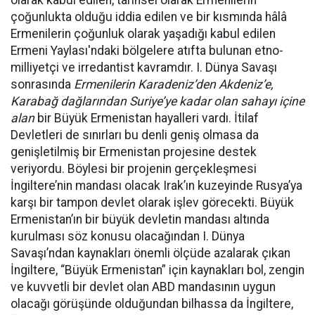
olarak kabul edilen, tarihsel olarak Ermenilerin
çoğunlukta olduğu iddia edilen ve bir kısmında hâlâ
Ermenilerin çoğunluk olarak yaşadığı kabul edilen
Ermeni Yaylası'ndaki bölgelere atıfta bulunan etno-
milliyetçi ve irredantist kavramdır. I. Dünya Savaşı
sonrasında
Ermenilerin Karadeniz’den Akdeniz’e,
Karabağ dağlarından Suriye’ye kadar olan sahayı içine
alan
bir Büyük Ermenistan hayalleri vardı. İtilaf
Devletleri de sınırları bu denli geniş olmasa da
genişletilmiş bir Ermenistan projesine destek
veriyordu. Böylesi bir projenin gerçekleşmesi
İngiltere’nin mandası olacak Irak’ın kuzeyinde Rusya’ya
karşı bir tampon devlet olarak işlev görecekti. Büyük
Ermenistan’ın bir büyük devletin mandası altında
kurulması söz konusu olacağından I. Dünya
Savaşı’ndan kaynakları önemli ölçüde azalarak çıkan
İngiltere, “Büyük Ermenistan” için kaynakları bol, zengin
ve kuvvetli bir devlet olan ABD mandasının uygun
olacağı görüşünde olduğundan bilhassa da İngiltere,