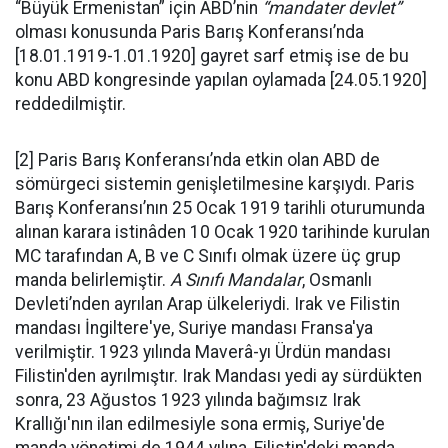
“Büyük Ermenistan” için ABD’nin
“mandater devlet”
olması konusunda Paris Barış Konferansı’nda
[18.01.1919-1.01.1920] gayret sarf etmiş ise de bu
konu ABD kongresinde yapılan oylamada [24.05.1920]
reddedilmiştir.
[2] Paris Barış Konferansı’nda etkin olan ABD de
sömürgeci sistemin genişletilmesine karşıydı. Paris
Barış Konferansı’nın 25 Ocak 1919 tarihli oturumunda
alınan karara istinâden 10 Ocak 1920 tarihinde kurulan
MC tarafından A, B ve C Sınıfı olmak üzere üç grup
manda belirlemiştir.
A Sınıfı Mandalar
, Osmanlı
Devleti’nden ayrılan Arap ülkeleriydi. Irak ve Filistin
mandası İngiltere'ye, Suriye mandası Fransa'ya
verilmiştir. 1923 yılında Maverâ-yı Ürdün mandası
Filistin'den ayrılmıştır. Irak Mandası yedi ay sürdükten
sonra, 23 Ağustos 1923 yılında bağımsız Irak
Krallığı'nın ilan edilmesiyle sona ermiş, Suriye'de