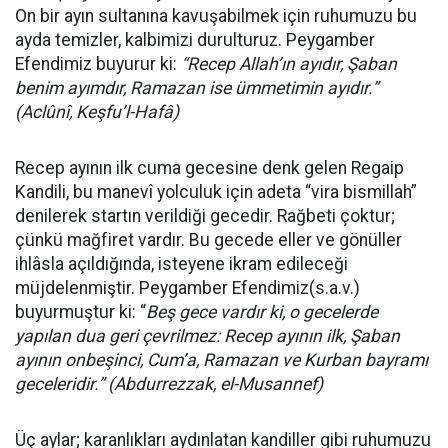
On bir ayın sultanına kavuşabilmek için ruhumuzu bu
ayda temizler, kalbimizi durulturuz. Peygamber
Efendimiz buyurur ki:
“Recep Allah’ın ayıdır, Şaban
benim ayımdır, Ramazan ise ümmetimin ayıdır.”
(Aclûnî, Keşfu’l-Hafâ)
Recep ayının ilk cuma gecesine denk gelen Regaip
Kandili, bu manevî yolculuk için adeta “vira bismillah”
denilerek startın verildiği gecedir. Rağbeti çoktur;
çünkü mağfiret vardır. Bu gecede eller ve gönüller
ihlâsla açıldığında, isteyene ikram edileceği
müjdelenmiştir. Peygamber Efendimiz(s.a.v.)
buyurmuştur ki: “
Beş gece vardır ki, o gecelerde
yapılan dua geri çevrilmez: Recep ayının ilk, Şaban
ayının onbeşinci, Cum’a, Ramazan ve Kurban bayramı
geceleridir.” (Abdurrezzak, el-Musannef)
Üç aylar; karanlıkları aydınlatan kandiller gibi ruhumuzu