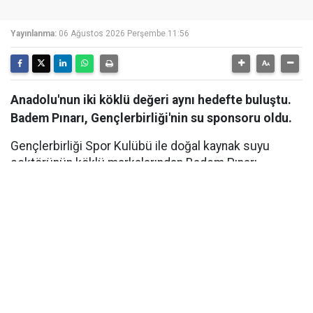
Yayınlanma:
06 Ağustos 2026 Perşembe 11:56
Anadolu'nun iki köklü değeri aynı hedefte buluştu.
Badem Pınarı, Gençlerbirliği'nin su sponsoru oldu.
Gençlerbirliği Spor Kulübü ile doğal kaynak suyu
sektörünün köklü markalarından Badem Pınarı
arasında, Su Sponsorluğu anlaşması imzalandı. Ankara
Beştepe İlhan Cavcav Tesisleri'nde düzenlenen imza
töreniyle kamuoyuna duyurulan iş birliği kapsamında
Badem Pınarı, yeni sezonda Gençlerbirliği'nin resmi su
sponsoru olarak kulübe destek verecek. Hayata
geçirilen iş birliği, kulübün sportif hedeflerine katkı
sağlamanın yanı sıra başkent futboluna verilen uzun
vadeli desteğin de önemli bir göstergesi oldu.