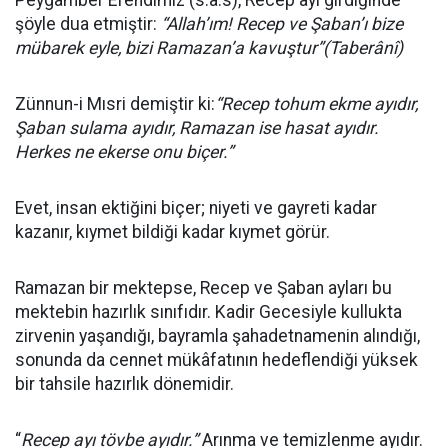
Peygamber Efendimiz (s.a.s), Recep ayı girdiğinde
şöyle dua etmiştir:
“Allah’ım! Recep ve Şaban’ı bize
mübarek eyle, bizi Ramazan’a kavuştur”(Taberânî)
Zünnun-i Mısri demiştir ki:
“Recep tohum ekme ayıdır,
Şaban sulama ayıdır, Ramazan ise hasat ayıdır.
Herkes ne ekerse onu biçer.”
Evet, insan ektiğini biçer; niyeti ve gayreti kadar
kazanır, kıymet bildiği kadar kıymet görür.
Ramazan bir mektepse, Recep ve Şaban ayları bu
mektebin hazırlık sınıfıdır. Kadir Gecesiyle kullukta
zirvenin yaşandığı, bayramla şahadetnamenin alındığı,
sonunda da cennet mükâfatının hedeflendiği yüksek
bir tahsile hazırlık dönemidir.
“
Recep ayı tövbe ayıdır.”
Arınma ve temizlenme ayıdır.