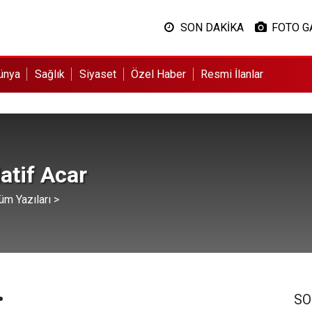
SON DAKİKA
FOTO G
ünya
Sağlık
Siyaset
Özel Haber
Resmi İlanlar
atif Acar
üm Yazıları >
…
SO