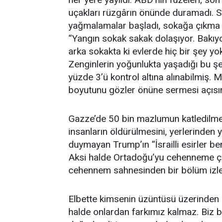
uçakları rüzgârın önünde duramadı. S
yağmalamalar başladı, sokağa çıkma y
“Yangın sokak sakak dolaşıyor. Bakı
arka sokakta ki evlerde hiç bir şey yok
Zenginlerin yoğunlukta yaşadığı bu 
yüzde 3’ü kontrol altına alınabilmiş. M
boyutunu gözler önüne sermesi açısın
Gazze’de 50 bin mazlumun katledilmes
insanların öldürülmesini, yerlerinden
duymayan Trump’ın “İsrailli esirler b
Aksi halde Ortadoğu’yu cehenneme çe
cehennem sahnesinden bir bölüm izlett
Elbette kimsenin üzüntüsü üzerinden i
halde onlardan farkımız kalmaz. Biz bu