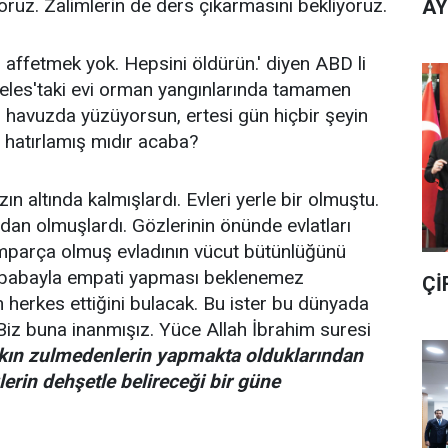
oruz. Zalimlerin de ders çıkarmasını bekliyoruz.
AY
k, affetmek yok. Hepsini öldürün.' diyen ABD li
les'taki evi orman yangınlarında tamamen
gün havuzda yüzüyorsun, ertesi gün hiçbir şeyin
i hatırlamış mıdır acaba?
ın altında kalmışlardı. Evleri yerle bir olmuştu.
ndan olmuşlardı. Gözlerinin önünde evlatları
amparça olmuş evladının vücut bütünlüğünü
 babayla empati yapması beklenemez
Çİ
n herkes ettiğini bulacak. Bu ister bu dünyada
Biz buna inanmışız. Yüce Allah İbrahim suresi
akın zulmedenlerin yapmakta olduklarından
erin dehşetle belireceği bir güne