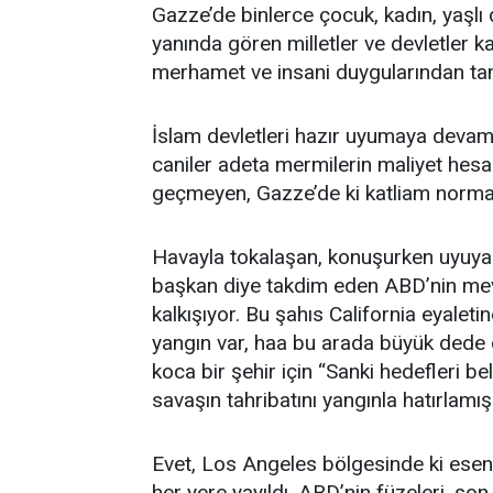
Gazze’de binlerce çocuk, kadın, yaşlı d
yanında gören milletler ve devletler k
merhamet ve insani duygularından ta
İslam devletleri hazır uyumaya deva
caniler adeta mermilerin maliyet hesab
geçmeyen, Gazze’de ki katliam normal 
Havayla tokalaşan, konuşurken uyuya
başkan diye takdim eden ABD’nin me
kalkışıyor. Bu şahıs California eyaleti
yangın var, haa bu arada büyük dede 
koca bir şehir için “Sanki hedefleri be
savaşın tahribatını yangınla hatırlamış
Evet, Los Angeles bölgesinde ki esen f
her yere yayıldı. ABD’nin füzeleri, son