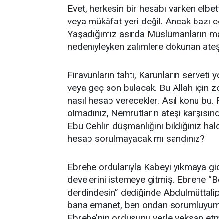
Evet, herkesin bir hesabı varken elbet
veya mükâfat yeri değil. Ancak bazı ce
Yaşadığımız asırda Müslümanların mar
nedeniyleyken zalimlere dokunan ateş y
Firavunların tahtı, Karunların serveti 
veya geç son bulacak. Bu Allah için z
nasıl hesap verecekler. Asıl konu bu. 
olmadınız, Nemrutların ateşi karşısınd
Ebu Cehlin düşmanlığını bildiğiniz h
hesap sorulmayacak mı sandınız?
Ebrehe ordularıyla Kabeyi yıkmaya g
develerini istemeye gitmiş. Ebrehe “
derdindesin” dediğinde Abdulmüttalip 
bana emanet, ben ondan sorumluyum” d
Ebrehe’nin ordusunu yerle yeksan etmi