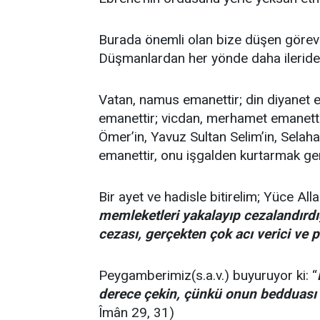
Burada önemli olan bize düşen görevle
Düşmanlardan her yönde daha ileride o
Vatan, namus emanettir; din diyanet e
emanettir; vicdan, merhamet emanett
Ömer’in, Yavuz Sultan Selim’in, Selaha
emanettir, onu işgalden kurtarmak ger
Bir ayet ve hadisle bitirelim; Yüce All
memleketleri yakalayıp cezalandırdı
cezası, gerçekten çok acı verici ve pe
Peygamberimiz(s.a.v.) buyuruyor ki: “
derece çekin, çünkü onun bedduası il
Îmân 29, 31)