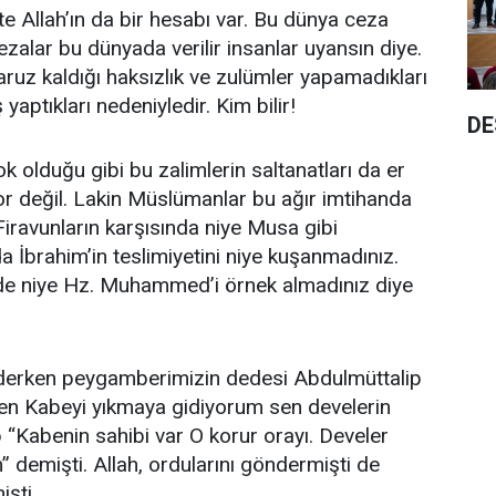
te Allah’ın da bir hesabı var. Bu dünya ceza
zalar bu dünyada verilir insanlar uyansın diye.
uz kaldığı haksızlık ve zulümler yapamadıkları
aptıkları nedeniyledir. Kim bilir!
DE
yok olduğu gibi bu zalimlerin saltanatları da er
or değil. Lakin Müslümanlar bu ağır imtihanda
Firavunların karşısında niye Musa gibi
a İbrahim’in teslimiyetini niye kuşanmadınız.
alde niye Hz. Muhammed’i örnek almadınız diye
iderken peygamberimizin dedesi Abdulmüttalip
Ben Kabeyi yıkmaya gidiyorum sen develerin
“Kabenin sahibi var O korur orayı. Develer
emişti. Allah, ordularını göndermişti de
şti.