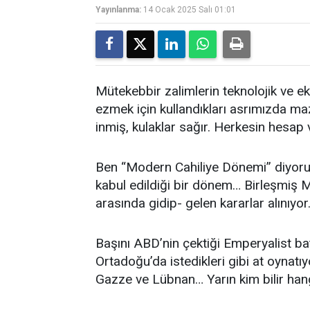
Yayınlanma:
14 Ocak 2025 Salı 01:01
Mütekebbir zalimlerin teknolojik ve e
ezmek için kullandıkları asrımızda mazl
inmiş, kulaklar sağır. Herkesin hesap ve
Ben “Modern Cahiliye Dönemi” diyor
kabul edildiği bir dönem… Birleşmiş Mi
arasında gidip- gelen kararlar alınıyor
Başını ABD’nin çektiği Emperyalist batı
Ortadoğu’da istedikleri gibi at oynatıy
Gazze ve Lübnan… Yarın kim bilir han