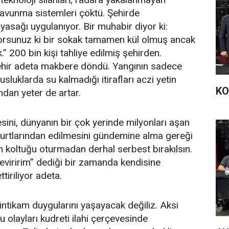
avunma sistemleri çöktü. Şehirde
asağı uygulanıyor. Bir muhabir diyor ki:
yorsunuz ki bir sokak tamamen kül olmuş ancak
.” 200 bin kişi tahliye edilmiş şehirden.
şehir adeta makbere döndü. Yangının sadece
usluklarda su kalmadığı itirafları aczi yetin
KO
dan yeter de artar.
ini, dünyanın bir çok yerinde milyonları aşan
 yurtlarından edilmesini gündemine alma gereği
en koltuğu oturmadan derhal serbest bırakılsın.
viririm” dediği bir zamanda kendisine
iriliyor adeta.
ntikam duygularını yaşayacak değiliz. Aksi
 olayları kudreti ilahi çerçevesinde