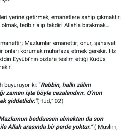
ri yerine getirmek, emanetlere sahip çıkmaktır.
lmak, tedbir alıp takdiri Allah’a bırakmak…
manettir; Mazlumlar emanettir; onur, şahsiyet
ir onları korumak muhafaza etmek gerekir. Hz
ddin Eyyübi’nin bizlere teslim ettiği Kudüs
ekir.
ah buyuruyor ki: “
Rabbin, halkı zâlim
ğı zaman işte böyle cezalandırır. O’nun
k şiddetlidir.”
(Hud,102)
Mazlumun bedduasını almaktan da son
e Allah arasında bir perde yoktur.”
( Müslim,