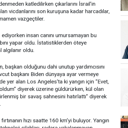
enmeden katledilirken çıkarlarını İsrail’in
alan vicdanlarını son kuruşuna kadar harcadılar,
mamen vazgeçtiler.
m ediyorken insan canını umursamayan bu
ını yapar oldu. İstatistiklerden öteye
algılanır oldu.
n, başkan olduğunu dahi unutup yardımcısını
vcut başkanı Biden dünyaya ayar vermeye
nde yer alan Los Angeles'ta ki yangın için “Evet,
oldum” diyerek üzerine güldürürken, kül olan
lirlenmiş bir savaş sahnesini hatırlattı” diyerek
.
ırtınanın hızı saatte 160 km’yi buluyor. Yangın
 teknoloji silahları, radara yakalanmayan