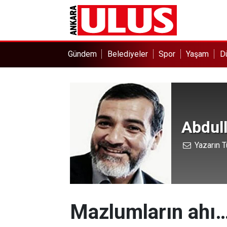
Gündem
Belediyeler
Spor
Yaşam
D
Abdull
Yazarın T
Mazlumların ahı