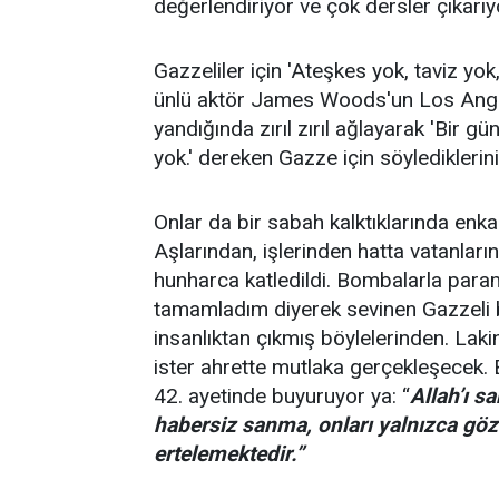
değerlendiriyor ve çok dersler çıkarıy
Gazzeliler için 'Ateşkes yok, taviz yo
ünlü aktör James Woods'un Los Ange
yandığında zırıl zırıl ağlayarak 'Bir 
yok.' dereken Gazze için söylediklerin
Onlar da bir sabah kalktıklarında enkaz
Aşlarından, işlerinden hatta vatanları
hunharca katledildi. Bombalarla par
tamamladım diyerek sevinen Gazzeli
insanlıktan çıkmış böylelerinden. Laki
ister ahrette mutlaka gerçekleşecek. 
42. ayetinde buyuruyor ya: “
Allah’ı s
habersiz sanma, onları yalnızca gözl
ertelemektedir.”