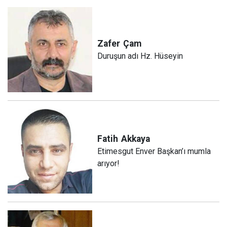
Zafer
Çam
Duruşun adı Hz. Hüseyin
Fatih
Akkaya
Etimesgut Enver Başkan’ı mumla
arıyor!