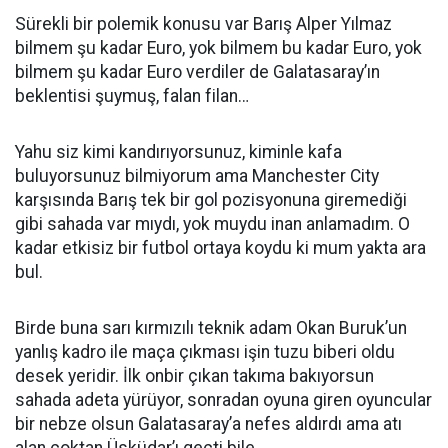
Sürekli bir polemik konusu var Barış Alper Yılmaz
bilmem şu kadar Euro, yok bilmem bu kadar Euro, yok
bilmem şu kadar Euro verdiler de Galatasaray’ın
beklentisi şuymuş, falan filan…
Yahu siz kimi kandırıyorsunuz, kiminle kafa
buluyorsunuz bilmiyorum ama Manchester City
karşısında Barış tek bir gol pozisyonuna giremediği
gibi sahada var mıydı, yok muydu inan anlamadım. O
kadar etkisiz bir futbol ortaya koydu ki mum yakta ara
bul.
Birde buna sarı kırmızılı teknik adam Okan Buruk’un
yanlış kadro ile maça çıkması işin tuzu biberi oldu
desek yeridir. İlk onbir çıkan takıma bakıyorsun
sahada adeta yürüyor, sonradan oyuna giren oyuncular
bir nebze olsun Galatasaray’a nefes aldırdı ama atı