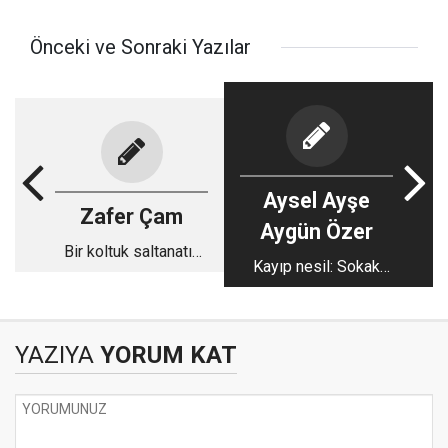
Önceki ve Sonraki Yazılar
Aysel Ayşe
Zafer Çam
Aygün Özer
Bir koltuk saltanatın
Kayıp nesil: Sokak
kibri
aralarında büyüyen bir
çığlık
YAZIYA
YORUM KAT