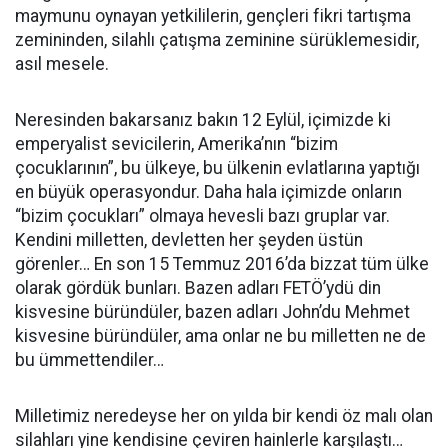
maymunu oynayan yetkililerin, gençleri fikri tartışma
zemininden, silahlı çatışma zeminine sürüklemesidir,
asıl mesele.
Neresinden bakarsanız bakın 12 Eylül, içimizde ki
emperyalist sevicilerin, Amerika’nın “bizim
çocuklarının”, bu ülkeye, bu ülkenin evlatlarına yaptığı
en büyük operasyondur. Daha hala içimizde onların
“bizim çocukları” olmaya hevesli bazı gruplar var.
Kendini milletten, devletten her şeyden üstün
görenler… En son 15 Temmuz 2016’da bizzat tüm ülke
olarak gördük bunları. Bazen adları FETÖ’ydü din
kisvesine büründüler, bazen adları John’du Mehmet
kisvesine büründüler, ama onlar ne bu milletten ne de
bu ümmettendiler…
Milletimiz neredeyse her on yılda bir kendi öz malı olan
silahları yine kendisine çeviren hainlerle karşılaştı…