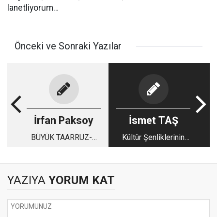
lanetliyorum…
Önceki ve Sonraki Yazılar
İrfan Paksoy
İsmet TAŞ
BÜYÜK TAARRUZ-6
Kültür Şenliklerinin
(TAKİP HAREKÂTI)
Önemi ve
Afyonkarahisar'da
Tarih Yeniden
YAZIYA
YORUM KAT
Yaşanacak