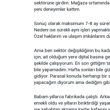
sektörüne girdim. Mağaza ortamında 
yeni deneyimler kattım.
Sonuç olarak maksimum 7-8 ay süren 
Nedeni ise sürekli aynı işleri yapmakt
Özel haklarım ve ulaşım imkânlarım da
Ama ben sektör değişikliğinin bu ka
için, ait olduğum yere dijital basına 
şekilde çalışıyorum. En son gittiğim ta
bile yapamadım. Hafta sonları bile g
gidiyor. Parasal konuda herhangi bir
yapacağım diyorum ama dediğim gibi h
Babam yıllarca fabrikada çalıştı. Arka
emekli oldu ve yılların biriktirdiği ya
ise sabahtan akşama kadar kafasını yu