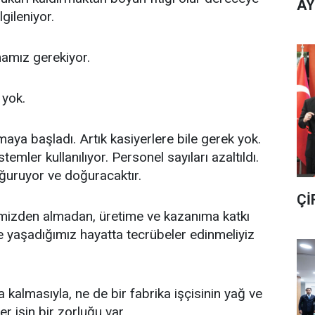
AY
lgileniyor.
mamız gerekiyor.
 yok.
maya başladı. Artık kasiyerlere bile gerek yok.
mler kullanılıyor. Personel sayıları azaltıldı.
oğuruyor ve doğuracaktır.
Çİ
limizden almadan, üretime ve kazanıma katkı
e yaşadığımız hayatta tecrübeler edinmeliyiz
kalmasıyla, ne de bir fabrika işçisinin yağ ve
Her işin bir zorluğu var.