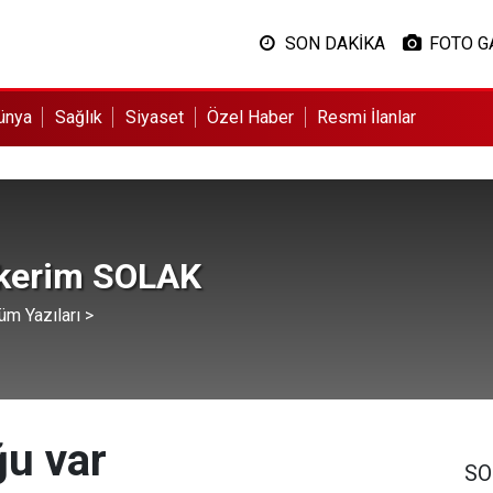
SON DAKİKA
FOTO G
ünya
Sağlık
Siyaset
Özel Haber
Resmi İlanlar
kerim SOLAK
üm Yazıları >
ğu var
SO