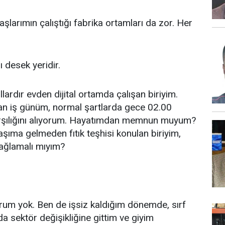
şlarımın çalıştığı fabrika ortamları da zor. Her
 desek yeridir.
ardır evden dijital ortamda çalışan biriyim.
an iş günüm, normal şartlarda gece 02.00
arşılığını alıyorum. Hayatımdan memnun muyum?
ma gelmeden fıtık teşhisi konulan biriyim,
 ağlamalı mıyım?
urum yok. Ben de işsiz kaldığım dönemde, sırf
da sektör değişikliğine gittim ve giyim