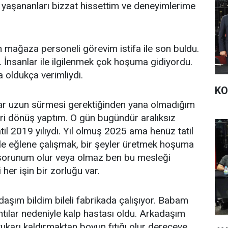
yaşananları bizzat hissettim ve deneyimlerime
mağaza personeli görevim istifa ile son buldu.
ı. İnsanlar ile ilgilenmek çok hoşuma gidiyordu.
 oldukça verimliydi.
KO
dar uzun sürmesi gerektiğinden yana olmadığım
geri dönüş yaptım. O gün bugündür aralıksız
til 2019 yılıydı. Yıl olmuş 2025 ama henüz tatil
üle eğlene çalışmak, bir şeyler üretmek hoşuma
 sorunum olur veya olmaz ben bu mesleği
er işin bir zorluğu var.
daşım bildim bileli fabrikada çalışıyor. Babam
şantılar nedeniyle kalp hastası oldu. Arkadaşım
karı kaldırmaktan boyun fıtığı olur dereceye