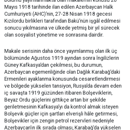
bölümü yayımlanmakta olan makalemin konusu 28
Mayıs 1918 tarihinde ilan edilen Azerbaycan Halk
Cumhuriyeti (AHC)’nin, 27-28 Nisan 1918 gecesi
Kızılordu birlikleri tarafından Bakü’nün işgâl edilmesi
sonucu yıkılmasına ve ülkede yetmiş bir yıl sürecek
olan sosyalist yönetime ve sonrasına dairdir.
Makale serisinin daha önce yayımlanmış olan ilk üç
bölümünde Ağustos 1919 ayından sonra İngilizlerin
Güney Kafkasya’dan çekilmesi, bu durumun,
Azerbaycan egemenliğinde olan Dağlık Karabağ’daki
Ermenileri ayaklanma konusunda cesaretlendirmesi
ve bölgede yükselen tansiyon, Rusya’da devam eden
iç savaşta 1919 güzünden itibaren Bolşeviklerin,
Beyaz Ordu güçlerini gittikçe artan bir şekilde
geriletmesinin Kafkasya’yı da kontrol almak isteyen
Bolşevik güçler için şartları elverişli hâle getirmesi,
Bolşevikler için zengin petrol rezervleri nedeniyle
Azerbaycan’ın ilk sırada olması, Karabağ’da yükselen