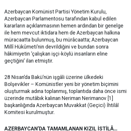
Azerbaycan Komünist Partisi Yönetim Kurulu,
Azerbaycan Parlamentosu tarafından kabul edilen
kararların açıklanmasının hemen ardından bir genelge
ile hem mevcut iktidara hem de Azerbaycan halkına
müracaatta bulunmuş, bu mürâcaatta; Azerbaycan
Millî Hükûmeti’nin devrildiğini ve bundan sonra
hâkimiyetin ‘çalışkan işçi-köylü insanların eline
geçtiğini’ ilan etmiştir.
28 Nisan’da Bakü’nün işgâli üzerine ülkedeki
Bolşevikler – Komünistler yeni bir yönetim biçimini
oluşturmak adına toplanmış, toplantıda daha önce ismi
üzerinde mutâbık kalınan Neriman Nerimanov [1]
başkanlığında Azerbaycan Muvakkat (Geçici) İhtilâl
Komitesi kurulmuştur.
AZERBAYCAN’DA TAMAMLANAN KIZIL İSTİLÂ…