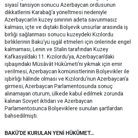
siyasî tansiyon sonucu Azerbaycan ordusunun
dikkatlerini Karabağ’a yöneltmesi nedeniyle
Azerbaycan’ın kuzey sınırının adeta savunmasız
kalması, içte ve dıştaki Bolşevik unsurlar arasında iş
birliği sağlanması sonucu kuzeydeki Kızılordu
birliklerinin Bakü’yü işgâl etmeleri için önlerinde engel
kalmaması, Lenin ve Stalin tarafından Kuzey
Kafkasya’daki 11. Kızılordu’ya, Azerbaycan’daki
işbaşındaki Müsâvât Hükûmeti’ni yıkmak için emir
verilmesi, Azerbaycan komünistlerinin Bolşevikler ile
işbirliği hâlinde olması ve Kızılordu’nun Azerbaycan’a
girmesi, Azerbaycan Parlamentosunda sonuç
alınamayan oturum, ülkede kabul edilmek zorunda
kalınan Sovyet iktidarı ve Azerbaycan
Parlamentosunca Bolşeviklere sunulan şartlardan
bahsedilmişti.
BAKÜ’DE KURULAN YENİ HÜKÛMET…