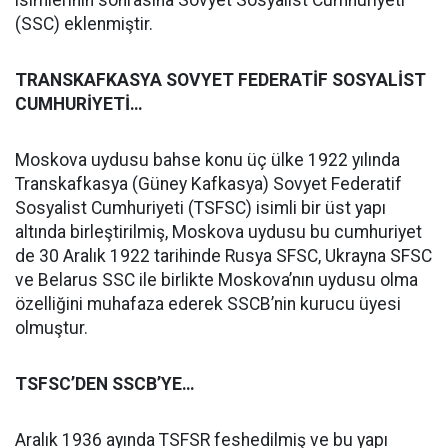
isimlerinin sonrasına Sovyet Sosyalist Cumhuriyeti
(SSC) eklenmiştir.
TRANSKAFKASYA SOVYET FEDERATİF SOSYALİST
CUMHURİYETİ…
Moskova uydusu bahse konu üç ülke 1922 yılında
Transkafkasya (Güney Kafkasya) Sovyet Federatif
Sosyalist Cumhuriyeti (TSFSC) isimli bir üst yapı
altında birleştirilmiş, Moskova uydusu bu cumhuriyet
de 30 Aralık 1922 tarihinde Rusya SFSC, Ukrayna SFSC
ve Belarus SSC ile birlikte Moskova’nın uydusu olma
özelliğini muhafaza ederek SSCB’nin kurucu üyesi
olmuştur.
TSFSC’DEN SSCB’YE…
Aralık 1936 ayında TSFSR feshedilmiş ve bu yapı