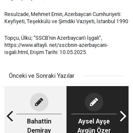
Resulzade, Mehmet Emin, Azerbaycan Cumhuriyeti:
Keyfiyeti, Teşekkülü ve Şimdiki Vaziyeti, İstanbul 1990
Topçu, Ülkü; “SSCB’nin Azerbaycan’ı İşgali”,
https://www.altayli. net/sscbnin-azerbaycani-
isgali.html, Erişim Tarihi: 10.05.2025.
Önceki ve Sonraki Yazılar
Bahattin
Aysel Ayşe
Demiray
Aygün Özer