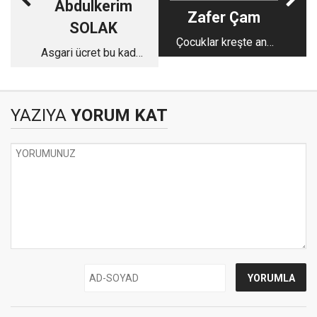
Abdulkerim
Zafer Çam
SOLAK
Çocuklar kreşte ana
Asgari ücret bu kadar
sevgisinden uzak
rahatsız etmemeli
büyüyor.
YAZIYA
YORUM KAT