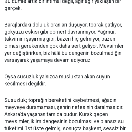
Bu cümle artık bir ihtimal değil, ağır ağır yaklaşan bir
gerçek.
Barajlardaki doluluk oranları düşüyor, toprak çatlıyor,
gökyüzü eskisi gibi cömert davranmıyor. Yağmur,
takvimini şaşırmış gibi; bazen hiç gelmiyor, bazen
olması gerekenden çok daha sert geliyor. Mevsimler
yer değiştirirken, biz hâlâ bu dengenin bozulmadığını
varsayarak yaşamaya devam ediyoruz.
Oysa susuzluk yalnızca musluktan akan suyun
kesilmesi değildir.
Susuzluk; toprağın bereketini kaybetmesi, ağacın
meyveye duramaması, şehrin nefesinin daralmasıdır.
Ankara’da yaşanan tam da budur. Kurak geçen
mevsimler, iklim dengesinin bozulması ve plansız su
tüketimi üst üste gelmiş; sonuçta başkent, sessiz bir