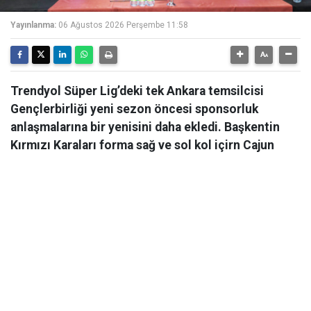
Yayınlanma:
06 Ağustos 2026 Perşembe 11:58
Trendyol Süper Lig’deki tek Ankara temsilcisi
Gençlerbirliği yeni sezon öncesi sponsorluk
anlaşmalarına bir yenisini daha ekledi. Başkentin
Kırmızı Karaları forma sağ ve sol kol içirn Cajun
Corner ile resmi iş birliği anlaşması imzaladı.
Trendyol Süper Lig’deki tek Ankara temsilcisi
Gençlerbirliği yeni sezon öncesi sponsorluk
anlaşmalarına bir yenisini daha ekledi. Başkentin
Kırmızı Karaları 2026-2027 futbol sezonu kapsamında
Profesyonel Futbol A Takımı forma sağ ve sol kol
reklam sponsorluğu için fast food sektörünün önde
gelen markalarından Cajun Corner ile resmi iş birliği
anlaşması imzaladı. Beştepe İlhan Cavcav