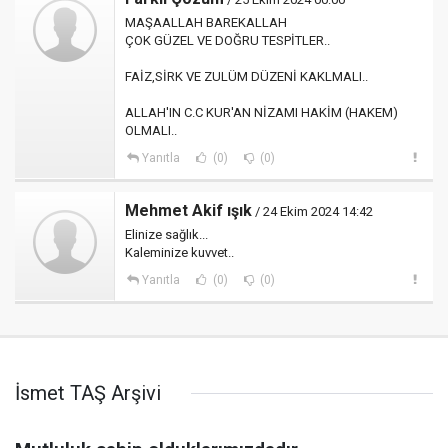
MAŞAALLAH BAREKALLAH
ÇOK GÜZEL VE DOĞRU TESPİTLER..
FAİZ,SİRK VE ZULÜM DÜZENİ KAKLMALI..
ALLAH'IN C.C KUR'AN NİZAMI HAKİM (HAKEM)
OLMALI..
Yanıtla
(0)
(0)
Mehmet Akif ışık
/ 24 Ekim 2024 14:42
Elinize sağlık...
Kaleminize kuvvet..
Yanıtla
(0)
(0)
İsmet TAŞ Arşivi