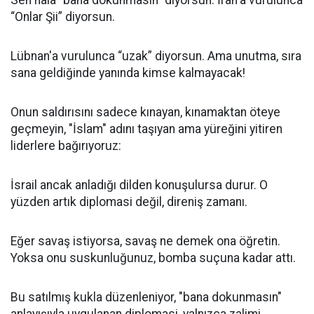
Sen hala "bana dokunmasın" diyorsun. İran'a vurulunca
“Onlar Şii” diyorsun.
Lübnan'a vurulunca “uzak” diyorsun. Ama unutma, sıra
sana geldiğinde yanında kimse kalmayacak!
Onun saldırısını sadece kınayan, kınamaktan öteye
geçmeyin, "İslam" adını taşıyan ama yüreğini yitiren
liderlere bağırıyoruz:
İsrail ancak anladığı dilden konuşulursa durur. O
yüzden artık diplomasi değil, direniş zamanı.
Eğer savaş istiyorsa, savaş ne demek ona öğretin.
Yoksa onu suskunluğunuz, bomba suçuna kadar attı.
Bu satılmış kukla düzenleniyor, "bana dokunmasın"