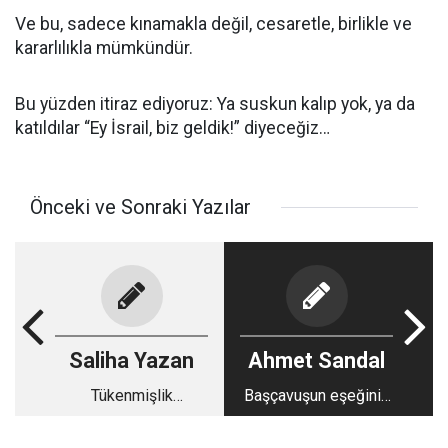
Ve bu, sadece kınamakla değil, cesaretle, birlikle ve
kararlılıkla mümkündür.
Bu yüzden itiraz ediyoruz: Ya suskun kalıp yok, ya da
katıldılar “Ey İsrail, biz geldik!” diyeceğiz…
Önceki ve Sonraki Yazılar
Saliha Yazan
Ahmet Sandal
Tükenmişlik
Başçavuşun eşeğinin
sendromu sadece iş
gaz çıkarması ve
hayatında mı?
diplomasi