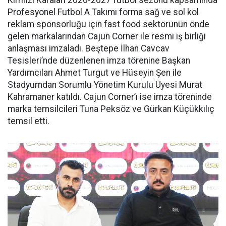
Kırmızı Karaları 2026-2027 futbol sezonu kapsamında
Profesyonel Futbol A Takımı forma sağ ve sol kol
reklam sponsorluğu için fast food sektörünün önde
gelen markalarından Cajun Corner ile resmi iş birliği
anlaşması imzaladı. Beştepe İlhan Cavcav
Tesisleri’nde düzenlenen imza törenine Başkan
Yardımcıları Ahmet Turgut ve Hüseyin Şen ile
Stadyumdan Sorumlu Yönetim Kurulu Üyesi Murat
Kahramaner katıldı. Cajun Corner’ı ise imza töreninde
marka temsilcileri Tuna Peksöz ve Gürkan Küçükkılıç
temsil etti.