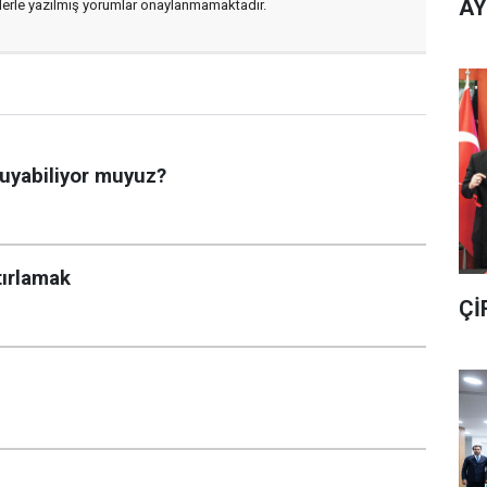
AY
flerle yazılmış yorumlar onaylanmamaktadır.
uyabiliyor muyuz?
tırlamak
Çİ