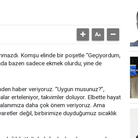
anmazdı. Komşu elinde bir poşetle “Geçiyordum,
nında bazen sadece ekmek olurdu; yine de
nden haber veriyoruz. “Uygun musunuz?”,
ar erteleniyor, takvimler doluyor. Elbette hayat
el alanımıza daha çok önem veriyoruz. Ama
yaretler değil, birbirimize duyduğumuz sıcaklık