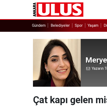
Gündem
Belediyeler
Spor
Yaşam
D
Merye
Yazarın T
Çat kapı gelen mi