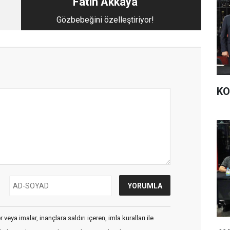
Fatih Akkaya
Gözbebeğini özelleştiriyor!
KO
veya imalar, inançlara saldırı içeren, imla kuralları ile