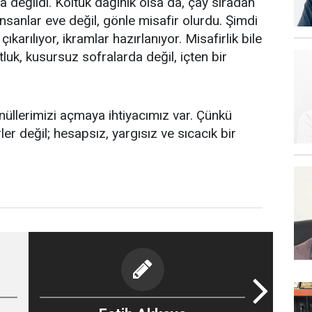
değildi. Koltuk dağınık olsa da, çay sıradan
nsanlar eve değil, gönle misafir olurdu. Şimdi
ıkarılıyor, ikramlar hazırlanıyor. Misafirlik bile
luk, kusursuz sofralarda değil, içten bir
önüllerimizi açmaya ihtiyacımız var. Çünkü
er değil; hesapsız, yargısız ve sıcacık bir