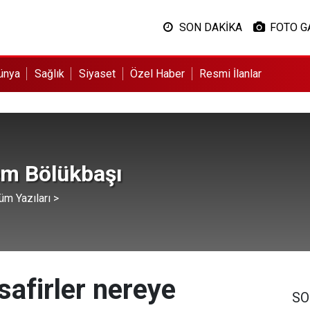
SON DAKİKA
FOTO G
ünya
Sağlık
Siyaset
Özel Haber
Resmi İlanlar
m Bölükbaşı
üm Yazıları >
safirler nereye
SO