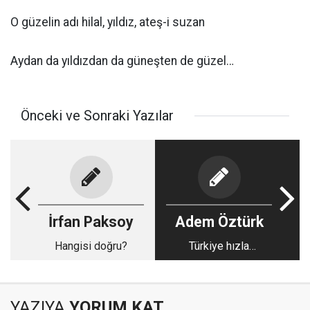
O güzelin adı hilal, yıldız, ateş-i suzan
Aydan da yıldızdan da güneşten de güzel…
Önceki ve Sonraki Yazılar
İrfan Paksoy
Adem Öztürk
Hangisi doğru?
Türkiye hızla
yaşlanıyor: Yaşlı
bakım hizmetlerine
hazır mı?
YAZIYA
YORUM KAT