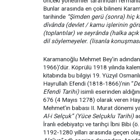
önceki yönetimler tarafından fermanla
Bunlar arasında en çok bilineni Kar
tarihinde
“Şimden gerü (sonra) hiç 
dîvânda (devlet / kamu işlerinin gö
(toplantılar) ve seyrânda (halka açık
dil söylemeyeler. (lisanla konuşması
Karamanoğlu Mehmet Bey’in adından b
1966)’dür. Köprülü 1918 yılında kale
kitabında bu bilgiyi 19. Yüzyıl Osmanlı
Hayrullah Efendi (1818-1866)’nin “
De
Efendi Tarihi)
isimli eserinden aldığın
676 (4 Mayıs 1278) olarak veren Hayru
Mehmet’in babası II. Murat dönemi ya
Al-i Selçuk”
(Yüce Selçuklu Tarihi)
ad
İranlı edebiyatçı ve tarihçi İbni Bibi (
1192-1280 yılları arasında geçen olay