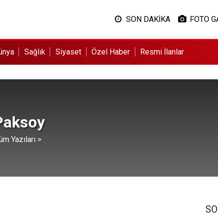
SON DAKİKA
FOTO G
ünya
Sağlık
Siyaset
Özel Haber
Resmi İlanlar
 Paksoy
üm Yazıları >
SO