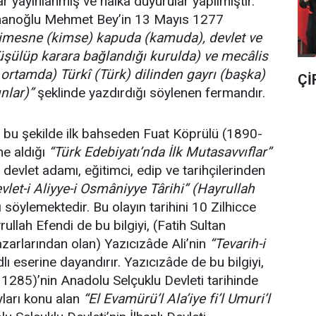
r yayınlanmış ve halka duyurular yapılmıştır.
amanoğlu Mehmet Bey’in 13 Mayıs 1277
kimesne (kimse) kapuda (kamuda), devlet ve
rüşülüp karara bağlandığı kurulda) ve mecâlis
 ortamda) Türkî (Türk) dilinden gayrı (başka)
Çİ
nlar)”
şeklinde yazdırdığı söylenen fermandır.
u şekilde ilk bahseden Fuat Köprülü (1890-
me aldığı
“Türk Edebiyatı’nda İlk Mutasavvıflar”
 devlet adamı, eğitimci, edip ve tarihçilerinden
vlet-i Aliyye-i Osmâniyye Târih
i”
(Hayrullah
ı söylemektedir. Bu olayın tarihini 10 Zilhicce
llah Efendi de bu bilgiyi, (Fatih Sultan
zarlarından olan) Yazıcızâde Ali’nin
“Tevarih-i
lı eserine dayandırır. Yazıcızâde de bu bilgiyi,
ö. 1285)’nin
Anadolu Selçuklu Devleti tarihinde
ları konu alan
“El Evamürü’l Ala’iye fi’l Umuri’l