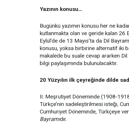
Yazının konusu…
Bugünkü yazımın konusu her ne kadar
kutlanmakta olan ve geride kalan 26 Ey
Eylül’de de 13 Mayıs’ta da Dil Bayram
konusu, yoksa birbirine alternatif ik
makalede bu suale cevap ararken Di
bilgi paylaşımında bulunulacaktır.
20 Yüzyılın ilk çeyreğinde dilde s
II. Meşrutiyet Döneminde (1908-1918) 
Türkçe’nin sadeleştirilmesi isteği, Cu
Cumhuriyet Döneminde, Türkçeye veri
Bayramı
dır.