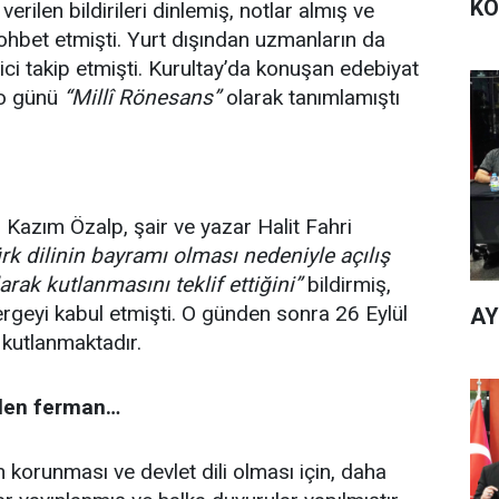
KO
verilen bildirileri dinlemiş, notlar almış ve
sohbet etmişti. Yurt dışından uzmanların da
eyici takip etmişti. Kurultay’da konuşan edebiyat
 o günü
“Millî Rönesans”
olarak tanımlamıştı
 Kazım Özalp, şair ve yazar Halit Fahri
rk dilinin bayramı olması nedeniyle açılış
rak kutlanmasını teklif ettiğini”
bildirmiş,
önergeyi kabul etmişti. O günden sonra 26 Eylül
AY
 kutlanmaktadır.
len ferman…
in korunması ve devlet dili olması için, daha