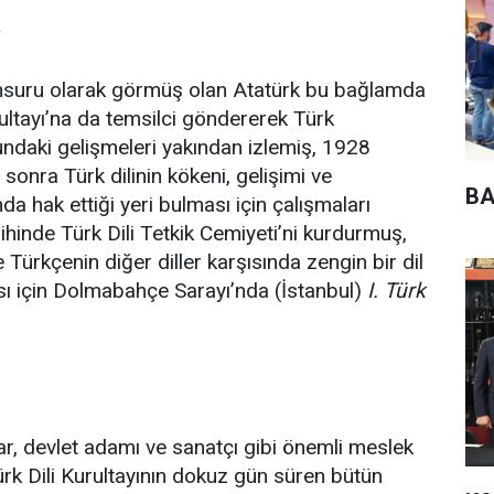
…
unsuru olarak görmüş olan Atatürk bu bağlamda
rultayı’na da temsilci göndererek Türk
undaki gelişmeleri yakından izlemiş, 1928
 sonra Türk dilinin kökeni, gelişimi ve
BA
nda hak ettiği yeri bulması için çalışmaları
nde Türk Dili Tetkik Cemiyeti’ni kurdurmuş,
e Türkçenin diğer diller karşısında zengin bir dil
ası için Dolmabahçe Sarayı’nda (İstanbul)
I. Türk
ar, devlet adamı ve sanatçı gibi önemli meslek
 Türk Dili Kurultayının dokuz gün süren bütün