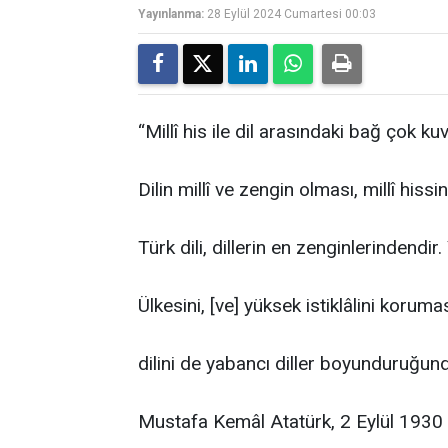
Yayınlanma:
28 Eylül 2024 Cumartesi 00:03
“Millî his ile dil arasındaki bağ çok kuvv
Dilin millî ve zengin olması, millî hiss
Türk dili, dillerin en zenginlerindendir.
Ülkesini, [ve] yüksek istiklâlini korumas
dilini de yabancı diller boyunduruğund
Mustafa Kemâl Atatürk, 2 Eylül 1930