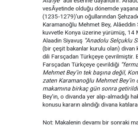
Ala’iye”
adlı eserine dayandırır. Anadol
vesÂyetinde olduğu dönemde yaşana
(1235-1279)'un oğullarından Şehzade
Karamanoğlu Mehmet Bey, Alâeddin Si
kuvvetle
Konya üzerine yürümüş, 14 M
Alaadin Siyavuş
“Anadolu Selçuklu Su
(bir çeşit bakanlar kurulu olan) divan
dili Farsçadan Türkçeye çevrilmiştir.
B
Farsçadan Türkçeye çevrildiği
“ferma
Mehmet Bey’in tek başına değil, Kony
zaten Karamanoğlu Mehmet Bey’in o 
makamına birkaç gün sonra getirildi
Bey’in, o divanda yer alıp-almadığı h
konusu kararın alındığı divana katılar
Not: Makalenin devamı bir sonraki ma