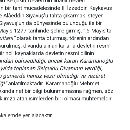
u Selçuklu Devleti’nin İlhanlı Devleti
n bir taht mücadelesinde
II. İzzeddin Keykavus
 Alâeddin Siyavuş’u tahta çıkarmak isteyen
yavuş’un da bünyesinde bulunduğu ile bir
ayıs 1277 tarihinde şehre girmiş, 15 Mayıs’ta
ltanı”
olarak tahta oturmuş, törenin ardından
 kurulmuş, divanda alınan kararla devletin resmî
irincil kaynaklarda devletin resmi dilinin
ndan bahsedildiği, ancak kararı Karamanoğlu
a’da toplanan Selçuklu Divanının verdiği,
günlerde henüz vezir olmadığı ve vezâret
ği”
anlatılmaktadır. Karamanoğlu Mehmet
akkında net bir bilgi bulunmamasına rağmen, söz
ak imza atan isimlerden biri olması muhtemeldir.
kalemde yer alacaktır.