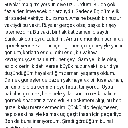
Rüyalarıma girmiyorsun diye üzülürdüm. Bu da çok
fazla denilmeyecek bir arzuydu. Sadece üç cümlelik
bir saadet vaktiydi bu zaman. Ama ne büyük bir huzur
vaktiydi bu vakit. Rüyalar gerçek olsa, başka bir şey
istemezdim. Bu vakit bir hakikat zamanı olsaydı!
Sarılarak öpmeyi arzuladım. Ama ne mümkün sarılarak
öpmek yerine kapıdan içeri girince çöl güneşiyle yanan
gönlüm, karların eridiği gibi eridi, bir vahaya
kavuşmuşçasına unuttu her şeyi. Sam yeli bile olsa,
azıcık serinlik dahi verse büyük huzur vakti olur diye
düşündüğüm hayal ettiğim zamanı yaşamış oldum.
Demek güneşler de bazen yakmayarak bir kısa zaman,
bir an bile olsa serinlemeye fırsat tanıyordu. Oysa
babaları görmek, hele hele yıllar sonra o eski halinle
görmek saadetin zirvesiydi. Bu eskimemişliği, bu hep
güzel kalışı merak etmedim. Çünkü hiç değişmeyen,
hep o eski haliyle kalmak üç çeşit insan için geçerliydi.
Ben de buna inanıyordum. Şimdi gördüğüm bu hal