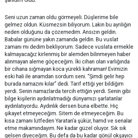
şahidim oldu.
Seni uzun zaman oldu görmeyeli. Düşlerime bile
gelmez oldun. Küsmezsin biliyorum. Lakin bu ayrılığın
neden olduğunu da çözemedim. Ansızın geldin.
Babalar gününe yakın zamanda geldin. Bu vuslat
zamanı mı dedim bekliyorum. Sadece vuslata ermekle
kalmayacağız kirlenmiş bir alemden bilinmeyen haber
alınmayan aleme göçeceğim. İki cihan olan varlığında
bir cihana sığmayan koca yürekli kahraman! Evimizin
eski hali ile anamdan sordum seni. “Şimdi gelir hep
burada namazını kılar” dedi. Tarif ettiği yer bildiğim
yerdi. Senin namazlarda tercih ettiğin yerdi. Senin gibi
bilge kişilerin aydınlatmadığı dünyamızı şarlatanlar
aydınlatıyordu. Aydınlık dersen buna elbette. Hiç
şikayet etmeyeceğim. Sitem de etmeyeceğim. Bu
kısa zamanı lütfeden Yaratan’a şükür, hamd ve senalar
etme makamındayım. Ne kadar güzel oluyor. Sık sık
gelsen diyeceğim. Bu defa da bu kadar gönül okşayıcı