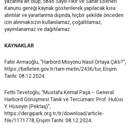
yazarına ait olup, 5846 Sayılı Fikir ve Sanat Eserleri
Kanunu gereği kaynak gösterilerek yapılacak kısa
alıntılar ve yararlanma dışında, hiçbir şekilde önceden
izin alınmaksızın kullanılamaz, çoğaltılamaz,
yayımlanamaz ve dağıtılamaz.
KAYNAKLAR
Fahir Armaoğlu, “Harbord Misyonu Nasıl Ortaya Çıktı?”,
https://belleten.gov.tr/tam-metin/2436/tur, Erişim
Tarihi: 08.12.2024.
Fethi Tevetoğlu, “Mustafa Kemal Paşa – General
Harbord Görüşmesi Tanık ve Tercümanı: Prof. Hulûsi
Y. Hüseyin (Pektaş)”,
https://dergipark.org.tr/tr/download/article-
file/1171778, Erişim Tarihi: 08.12.2024.