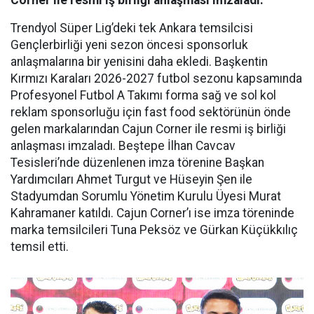
Corner ile resmi iş birliği anlaşması imzaladı.
Trendyol Süper Lig’deki tek Ankara temsilcisi
Gençlerbirliği yeni sezon öncesi sponsorluk
anlaşmalarına bir yenisini daha ekledi. Başkentin
Kırmızı Karaları 2026-2027 futbol sezonu kapsamında
Profesyonel Futbol A Takımı forma sağ ve sol kol
reklam sponsorluğu için fast food sektörünün önde
gelen markalarından Cajun Corner ile resmi iş birliği
anlaşması imzaladı. Beştepe İlhan Cavcav
Tesisleri’nde düzenlenen imza törenine Başkan
Yardımcıları Ahmet Turgut ve Hüseyin Şen ile
Stadyumdan Sorumlu Yönetim Kurulu Üyesi Murat
Kahramaner katıldı. Cajun Corner’ı ise imza töreninde
marka temsilcileri Tuna Peksöz ve Gürkan Küçükkılıç
temsil etti.