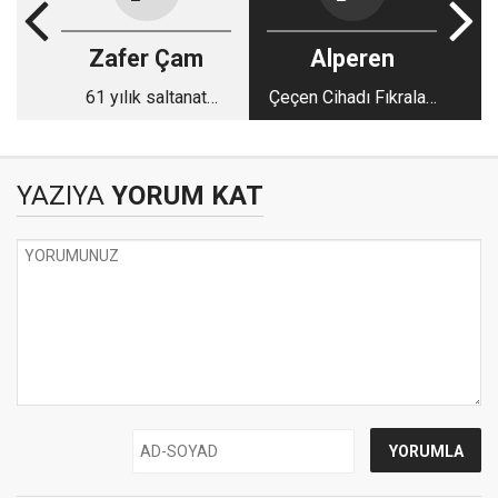
Zafer Çam
Alperen
61 yılık saltanat
Çeçen Cihadı Fıkraları
söndü
-1
YAZIYA
YORUM KAT