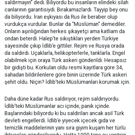
saldırmayın” dedi. Biliyordu bu insanların elindeki silah
canlarının garantisiydi. Bırakamazlardı. Tayyip bey onu
da biliyordu. İran eşkıyası da Rus ile beraber olup
vurdukça vurdular. Bunlar da “Müslüman” demediler.
Onların aşırılığından herkes şikayetçi ama katliam da
ondan beterdi. Halep’te sıkıştıkları yerden Türkiye
sayesinde çıkıp İdlib’e gittiler. Rejim ve Rusya orada
da saldırdı. Uçaklarla, helikopterlerle, tanklarla. Engel
olabilmek için oraya Türk askeri gönderildi. Hesapsız
bir gidişti bu. Korkulan oldu resmi kayıtlara göre 34,
sahadan bildirilenlere göre binin üzerinde Türk askeri
şehit oldu. Niçin? İdlib’teki Müslümanları korumak için.
Daha düne kadar Rus saldırıyor, rejim saldırıyordu.
İdlib’teki Müslümanlar acı içinde, panik içinde.
Başlarındaki biliyordu ki bu saldiriları ancak asil Türk
devleti engellerdi. İdlib’e yiyecek içecek gıda ve
temizlik maddelerinin yanı sıra giyim kuşam her türlü