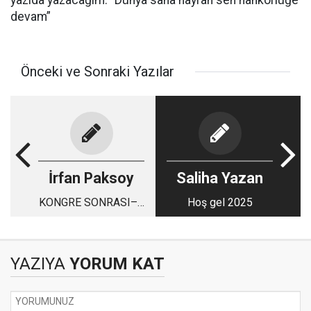
yazıda yazacağım. “Dünya sana hayran sen nankörlüğe
devam”
Önceki ve Sonraki Yazılar
İrfan Paksoy
Saliha Yazan
KONGRE SONRASI–6
Hoş gel 2025
ANKARA’DA KUTLU
BİR GÜN
YAZIYA
YORUM KAT