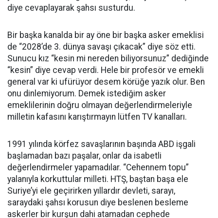
diye cevaplayarak şahsı susturdu.
Bir başka kanalda bir ay öne bir başka asker emeklisi
de “2028’de 3. dünya savaşı çıkacak” diye söz etti.
Sunucu kız “kesin mi nereden biliyorsunuz” dediğinde
“kesin” diye cevap verdi. Hele bir profesör ve emekli
general var ki ufürüyor desem körüğe yazık olur. Ben
onu dinlemiyorum. Demek istediğim asker
emeklilerinin doğru olmayan değerlendirmeleriyle
milletin kafasını karıştırmayın lütfen TV kanalları.
1991 yılında körfez savaşlarının başında ABD işgali
başlamadan bazı paşalar, onlar da isabetli
değerlendirmeler yapamadılar. “Cehennem topu”
yalanıyla korkuttular milleti. HTŞ, baştan başa ele
Suriye’yi ele geçirirken yıllardır devleti, sarayı,
saraydaki şahsı korusun diye beslenen besleme
askerler bir kurşun dahi atamadan cephede