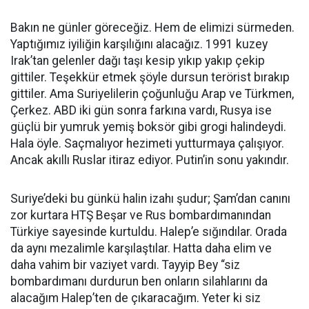
Bakın ne günler göreceğiz. Hem de elimizi sürmeden.
Yaptığımız iyiliğin karşılığını alacağız. 1991 kuzey
Irak’tan gelenler dağı taşı kesip yıkıp yakıp çekip
gittiler. Teşekkür etmek şöyle dursun terörist bırakıp
gittiler. Ama Suriyelilerin çoğunluğu Arap ve Türkmen,
Çerkez. ABD iki gün sonra farkına vardı, Rusya ise
güçlü bir yumruk yemiş boksör gibi grogi halindeydi.
Hala öyle. Saçmalıyor hezimeti yutturmaya çalışıyor.
Ancak akıllı Ruslar itiraz ediyor. Putin’in sonu yakındır.
Suriye’deki bu günkü halin izahı şudur; Şam’dan canını
zor kurtara HTŞ Beşar ve Rus bombardımanından
Türkiye sayesinde kurtuldu. Halep’e sığındılar. Orada
da aynı mezalimle karşılaştılar. Hatta daha elim ve
daha vahim bir vaziyet vardı. Tayyip Bey “siz
bombardımanı durdurun ben onların silahlarını da
alacağım Halep’ten de çıkaracağım. Yeter ki siz