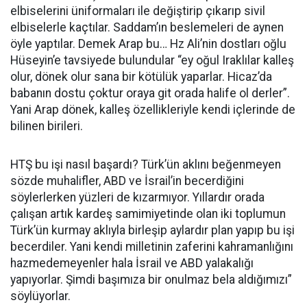
elbiselerini üniformaları ile değiştirip çıkarıp sivil
elbiselerle kaçtılar. Saddam’ın beslemeleri de aynen
öyle yaptılar. Demek Arap bu… Hz Ali’nin dostları oğlu
Hüseyin’e tavsiyede bulundular “ey oğul Iraklılar kalleş
olur, dönek olur sana bir kötülük yaparlar. Hicaz’da
babanın dostu çoktur oraya git orada halife ol derler”.
Yani Arap dönek, kalleş özellikleriyle kendi içlerinde de
bilinen birileri.
HTŞ bu işi nasıl başardı? Türk’ün aklını beğenmeyen
sözde muhalifler, ABD ve İsrail’in becerdiğini
söylerlerken yüzleri de kızarmıyor. Yıllardır orada
çalışan artık kardeş samimiyetinde olan iki toplumun
Türk’ün kurmay aklıyla birleşip aylardır plan yapıp bu işi
becerdiler. Yani kendi milletinin zaferini kahramanlığını
hazmedemeyenler hala İsrail ve ABD yalakalığı
yapıyorlar. Şimdi başımıza bir onulmaz bela aldığımızı”
söylüyorlar.