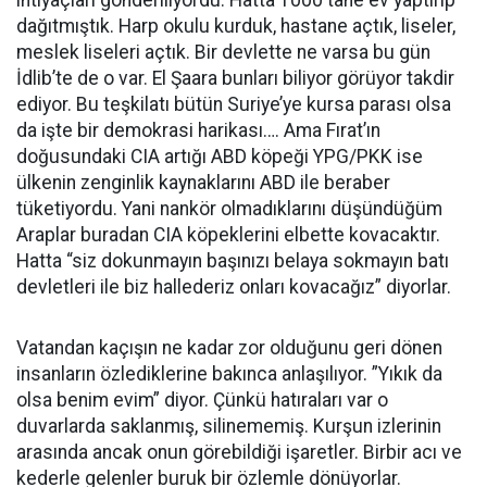
ihtiyaçları gönderiliyordu. Hatta 1000 tane ev yaptırıp
dağıtmıştık. Harp okulu kurduk, hastane açtık, liseler,
meslek liseleri açtık. Bir devlette ne varsa bu gün
İdlib’te de o var. El Şaara bunları biliyor görüyor takdir
ediyor. Bu teşkilatı bütün Suriye’ye kursa parası olsa
da işte bir demokrasi harikası…. Ama Fırat’ın
doğusundaki CIA artığı ABD köpeği YPG/PKK ise
ülkenin zenginlik kaynaklarını ABD ile beraber
tüketiyordu. Yani nankör olmadıklarını düşündüğüm
Araplar buradan CIA köpeklerini elbette kovacaktır.
Hatta “siz dokunmayın başınızı belaya sokmayın batı
devletleri ile biz hallederiz onları kovacağız” diyorlar.
Vatandan kaçışın ne kadar zor olduğunu geri dönen
insanların özlediklerine bakınca anlaşılıyor. ”Yıkık da
olsa benim evim” diyor. Çünkü hatıraları var o
duvarlarda saklanmış, silinememiş. Kurşun izlerinin
arasında ancak onun görebildiği işaretler. Birbir acı ve
kederle gelenler buruk bir özlemle dönüyorlar.