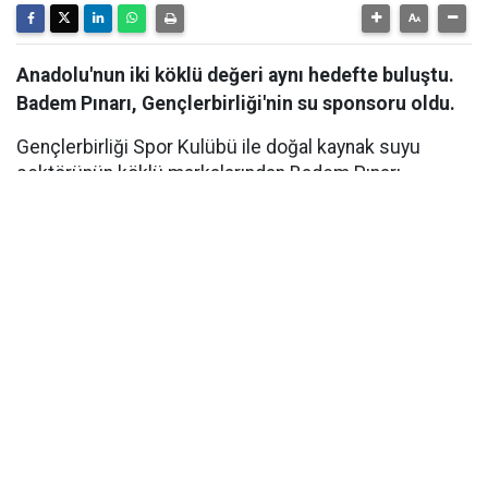
Anadolu'nun iki köklü değeri aynı hedefte buluştu.
Badem Pınarı, Gençlerbirliği'nin su sponsoru oldu.
Gençlerbirliği Spor Kulübü ile doğal kaynak suyu
sektörünün köklü markalarından Badem Pınarı
arasında, Su Sponsorluğu anlaşması imzalandı. Ankara
Beştepe İlhan Cavcav Tesisleri'nde düzenlenen imza
töreniyle kamuoyuna duyurulan iş birliği kapsamında
Badem Pınarı, yeni sezonda Gençlerbirliği'nin resmi su
sponsoru olarak kulübe destek verecek. Hayata
geçirilen iş birliği, kulübün sportif hedeflerine katkı
sağlamanın yanı sıra başkent futboluna verilen uzun
vadeli desteğin de önemli bir göstergesi oldu.
VİZYONLAR PAYLAŞILDI