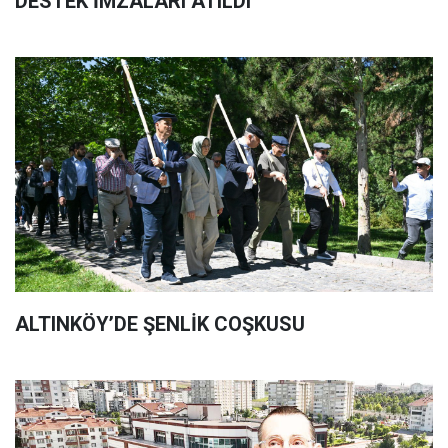
DESTEK İMZALARI ATILDI
ALTINKÖY’DE ŞENLİK COŞKUSU