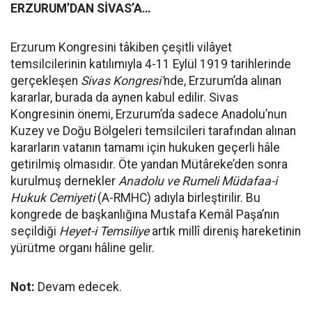
ERZURUM’DAN SİVAS’A
…
Erzurum Kongresini tâkiben çeşitli vilâyet
temsilcilerinin katılımıyla 4-11 Eylül 1919 tarihlerinde
gerçekleşen
Sivas Kongresi’
nde, Erzurum’da alınan
kararlar, burada da aynen kabul edilir. Sivas
Kongresinin önemi, Erzurum’da sadece Anadolu’nun
Kuzey ve Doğu Bölgeleri temsilcileri tarafından alınan
kararların vatanın tamamı için hukuken geçerli hâle
getirilmiş olmasıdır. Öte yandan Mütâreke’den sonra
kurulmuş dernekler
Anadolu ve Rumeli Müdafaa-i
Hukuk Cemiyeti
(A-RMHC) adıyla birleştirilir. Bu
kongrede de başkanlığına Mustafa Kemâl Paşa’nın
seçildiği
Heyet-i Temsiliye
artık millî direniş hareketinin
yürütme organı hâline gelir.
Not:
Devam edecek.