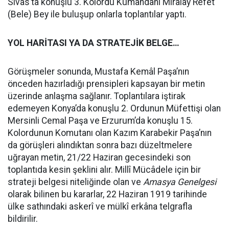
Sivas’ta konuşlu 3. Kolordu Kumandanı Miralay Refet
(Bele) Bey ile buluşup onlarla toplantılar yaptı.
YOL HARİTASI YA DA STRATEJİK BELGE…
Görüşmeler sonunda, Mustafa Kemâl Paşa’nın
önceden hazırladığı prensipleri kapsayan bir metin
üzerinde anlaşma sağlanır. Toplantılara iştirak
edemeyen Konya’da konuşlu 2. Ordunun Müfettişi olan
Mersinli Cemal Paşa ve Erzurum’da konuşlu 15.
Kolordunun Komutanı olan Kazım Karabekir Paşa’nın
da görüşleri alındıktan sonra bazı düzeltmelere
uğrayan metin, 21/22 Haziran gecesindeki son
toplantıda kesin şeklini alır. Millî Mücâdele için bir
strateji belgesi niteliğinde olan ve
Amasya Genelgesi
olarak bilinen bu kararlar, 22 Haziran 1919 tarihinde
ülke sathındaki askerî ve mülkî erkâna telgrafla
bildirilir.