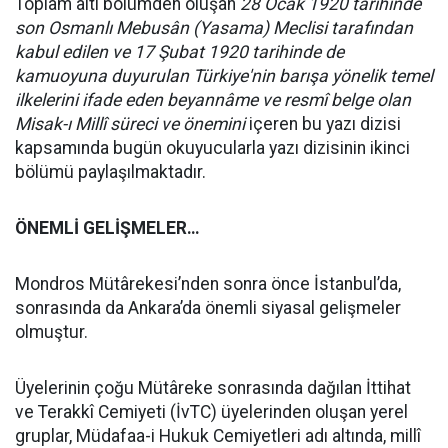
Toplam altı bölümden oluşan
28 Ocak 1920 tarihinde
son Osmanlı Mebusân (Yasama) Meclisi tarafından
kabul edilen ve 17 Şubat 1920 tarihinde de
kamuoyuna duyurulan Türkiye'nin barışa yönelik temel
ilkelerini ifade eden
beyannâme ve resmî belge olan
Misak-ı Millî süreci ve önemini
içeren bu yazı dizisi
kapsamında bugün okuyucularla yazı dizisinin ikinci
bölümü paylaşılmaktadır.
ÖNEMLİ GELİŞMELER…
Mondros Mütârekesi’nden sonra önce İstanbul’da,
sonrasında da Ankara’da önemli siyasal gelişmeler
olmuştur.
Üyelerinin çoğu Mütâreke sonrasında dağılan İttihat
ve Terakkî Cemiyeti (İvTC) üyelerinden oluşan yerel
gruplar, Müdafaa-i Hukuk Cemiyetleri adı altında, millî